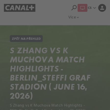
search
expand_more
person
CS
Přehled titulů
Apple TV
Moloch
Více
expand_more
ZPĚT NA PŘEHLED
S ZHANG VS K
MUCHOVA MATCH
HIGHLIGHTS -
BERLIN_STEFFI GRAF
STADION ( JUNE 16,
2026)
S Zhang vs K Muchova Match Highlights -