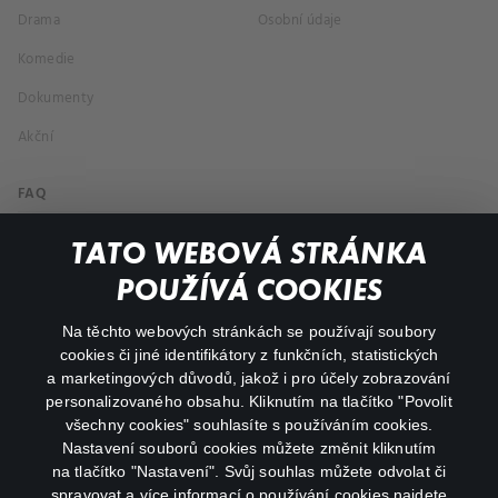
Drama
Osobní údaje
Komedie
Dokumenty
Akční
FAQ
Můj účet
TATO WEBOVÁ STRÁNKA
Důležité odkazy
POUŽÍVÁ COOKIES
Na těchto webových stránkách se používají soubory
facebook
instagram
cookies či jiné identifikátory z funkčních, statistických
a marketingových důvodů, jakož i pro účely zobrazování
personalizovaného obsahu. Kliknutím na tlačítko "Povolit
youtube
všechny cookies" souhlasíte s používáním cookies.
Nastavení souborů cookies můžete změnit kliknutím
na tlačítko "Nastavení". Svůj souhlas můžete odvolat či
spravovat a více informací o používání cookies najdete