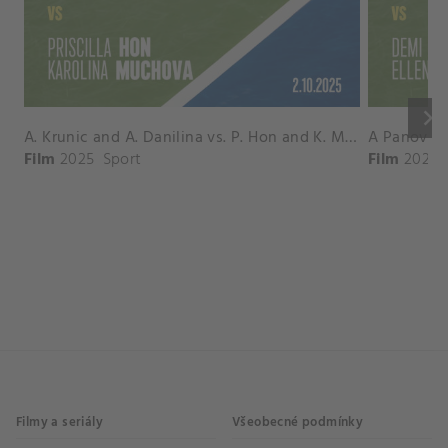
keyboard_arrow_right
A. Krunic and A. Danilina vs. P. Hon and K. Muchova Match Highlights - BEIJING_Capital Group Diamond ( October 02, 2025)
Film
2025
Sport
Film
2026
Filmy a seriály
Všeobecné podmínky