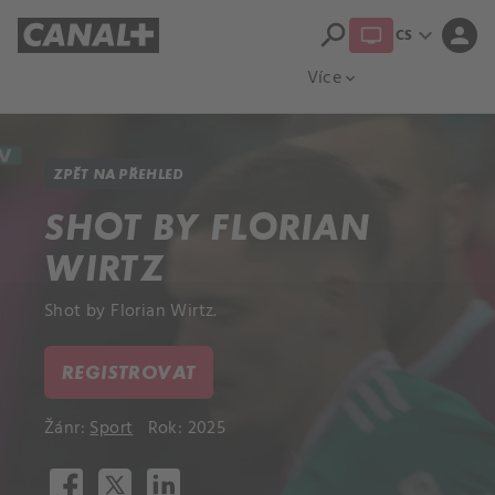
search
expand_more
person
CS
Přehled titulů
Apple TV
Moloch
Více
expand_more
ZPĚT NA PŘEHLED
SHOT BY FLORIAN
WIRTZ
Shot by Florian Wirtz.
REGISTROVAT
Žánr:
Sport
Rok: 2025