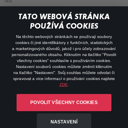
FAQ
Můj účet
TATO WEBOVÁ STRÁNKA
Důležité odkazy
POUŽÍVÁ COOKIES
Na těchto webových stránkách se používají soubory
facebook
instagram
cookies či jiné identifikátory z funkčních, statistických
a marketingových důvodů, jakož i pro účely zobrazování
personalizovaného obsahu. Kliknutím na tlačítko "Povolit
youtube
všechny cookies" souhlasíte s používáním cookies.
Nastavení souborů cookies můžete změnit kliknutím
na tlačítko "Nastavení". Svůj souhlas můžete odvolat či
spravovat a více informací o používání cookies najdete
ZDE
.
Canal+ Luxembourg S. à r.l. se sídlem Rue Albert Borschette 4,
L-1246 Luxembourg R.C.S.
POVOLIT VŠECHNY COOKIES
Luxembourg: B 87.905
Všechna práva vyhrazena
NASTAVENÍ
©
2026