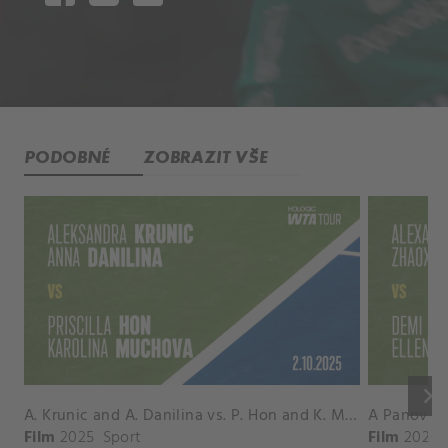
PODOBNÉ
ZOBRAZIT VŠE
keyboard_arrow_right
A. Krunic and A. Danilina vs. P. Hon and K. Muchova Match Highlights - BEIJING_Capital Group Diamond ( October 02, 2025)
Film
2025
Sport
Film
2026