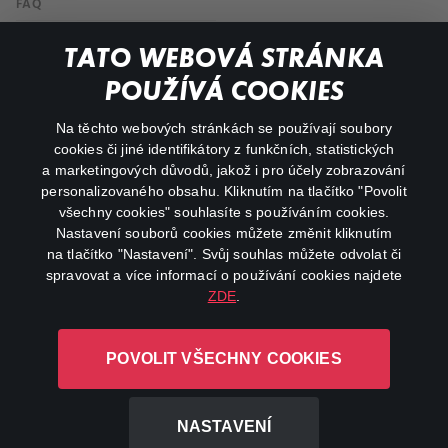
FAQ
Můj účet
TATO WEBOVÁ STRÁNKA
Důležité odkazy
POUŽÍVÁ COOKIES
Na těchto webových stránkách se používají soubory
facebook
instagram
cookies či jiné identifikátory z funkčních, statistických
a marketingových důvodů, jakož i pro účely zobrazování
personalizovaného obsahu. Kliknutím na tlačítko "Povolit
youtube
všechny cookies" souhlasíte s používáním cookies.
Nastavení souborů cookies můžete změnit kliknutím
na tlačítko "Nastavení". Svůj souhlas můžete odvolat či
spravovat a více informací o používání cookies najdete
ZDE
.
Canal+ Luxembourg S. à r.l. se sídlem Rue Albert Borschette 4,
L-1246 Luxembourg R.C.S.
POVOLIT VŠECHNY COOKIES
Luxembourg: B 87.905
Všechna práva vyhrazena
NASTAVENÍ
©
2026