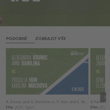
PODOBNÉ
ZOBRAZIT VŠE
keyboard_arrow_right
A. Krunic and A. Danilina vs. P. Hon and K. Muchova Match Highlights - BEIJING_Capital Group Diamond ( October 02, 2025)
Film
2025
Sport
Film
2026