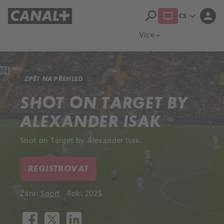
search
expand_more
person
CS
Přehled titulů
Apple TV
Moloch
Více
expand_more
ZPĚT NA PŘEHLED
SHOT ON TARGET BY
ALEXANDER ISAK
Shot on Target by Alexander Isak.
REGISTROVAT
Žánr:
Sport
Rok: 2025