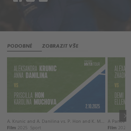
PODOBNÉ
ZOBRAZIT VŠE
keyboard_arrow_right
A. Krunic and A. Danilina vs. P. Hon and K. Muchova Match Highlights - BEIJING_Capital Group Diamond ( October 02, 2025)
Film
2025
Sport
Film
2026