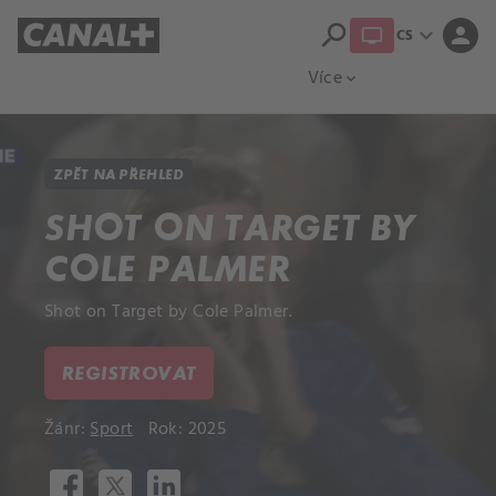
search
expand_more
person
CS
Přehled titulů
Apple TV
Moloch
Více
expand_more
ZPĚT NA PŘEHLED
SHOT ON TARGET BY
COLE PALMER
Shot on Target by Cole Palmer.
REGISTROVAT
Žánr:
Sport
Rok: 2025