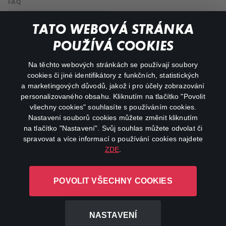
FAQ
Můj účet
TATO WEBOVÁ STRÁNKA
Důležité odkazy
POUŽÍVÁ COOKIES
Na těchto webových stránkách se používají soubory
facebook
instagram
cookies či jiné identifikátory z funkčních, statistických
a marketingových důvodů, jakož i pro účely zobrazování
personalizovaného obsahu. Kliknutím na tlačítko "Povolit
youtube
všechny cookies" souhlasíte s používáním cookies.
Nastavení souborů cookies můžete změnit kliknutím
na tlačítko "Nastavení". Svůj souhlas můžete odvolat či
spravovat a více informací o používání cookies najdete
ZDE
.
Canal+ Luxembourg S. à r.l. se sídlem Rue Albert Borschette 4,
L-1246 Luxembourg R.C.S.
POVOLIT VŠECHNY COOKIES
Luxembourg: B 87.905
Všechna práva vyhrazena
NASTAVENÍ
©
2026