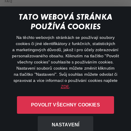
FAQ
Můj účet
TATO WEBOVÁ STRÁNKA
Důležité odkazy
POUŽÍVÁ COOKIES
Na těchto webových stránkách se používají soubory
facebook
instagram
cookies či jiné identifikátory z funkčních, statistických
a marketingových důvodů, jakož i pro účely zobrazování
personalizovaného obsahu. Kliknutím na tlačítko "Povolit
youtube
všechny cookies" souhlasíte s používáním cookies.
Nastavení souborů cookies můžete změnit kliknutím
na tlačítko "Nastavení". Svůj souhlas můžete odvolat či
spravovat a více informací o používání cookies najdete
ZDE
.
Canal+ Luxembourg S. à r.l. se sídlem Rue Albert Borschette 4,
L-1246 Luxembourg R.C.S.
POVOLIT VŠECHNY COOKIES
Luxembourg: B 87.905
Všechna práva vyhrazena
NASTAVENÍ
©
2026