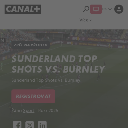
search
expand_more
person
CS
Přehled titulů
Apple TV
Moloch
Více
expand_more
ZPĚT NA PŘEHLED
SUNDERLAND TOP
SHOTS VS. BURNLEY
Sunderland Top Shots vs. Burnley.
REGISTROVAT
Žánr:
Sport
Rok: 2025