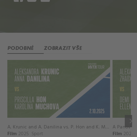
PODOBNÉ
ZOBRAZIT VŠE
keyboard_arrow_right
A. Krunic and A. Danilina vs. P. Hon and K. Muchova Match Highlights - BEIJING_Capital Group Diamond ( October 02, 2025)
Film
2025
Sport
Film
2026