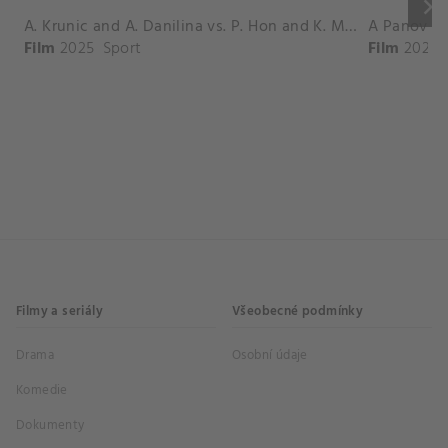
keyboard_arrow_right
A. Krunic and A. Danilina vs. P. Hon and K. Muchova Match Highlights - BEIJING_Capital Group Diamond ( October 02, 2025)
Film
2025
Sport
Film
2026
Filmy a seriály
Všeobecné podmínky
Drama
Osobní údaje
Komedie
Dokumenty