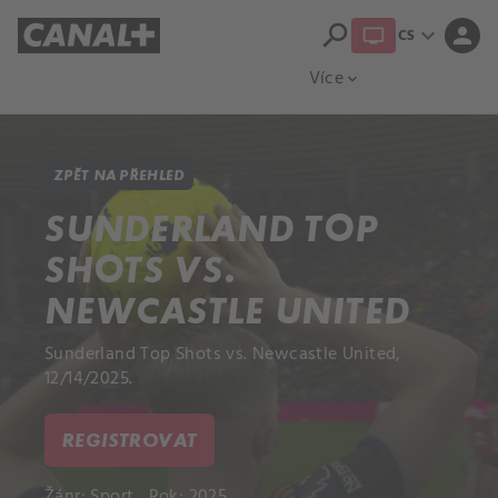
search
expand_more
person
CS
Přehled titulů
Apple TV
Moloch
Více
expand_more
ZPĚT NA PŘEHLED
SUNDERLAND TOP
SHOTS VS.
NEWCASTLE UNITED
Sunderland Top Shots vs. Newcastle United,
12/14/2025.
REGISTROVAT
Žánr:
Sport
Rok: 2025