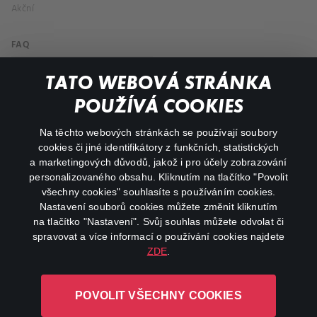
Akční
FAQ
Můj účet
TATO WEBOVÁ STRÁNKA
Důležité odkazy
POUŽÍVÁ COOKIES
Na těchto webových stránkách se používají soubory
facebook
instagram
cookies či jiné identifikátory z funkčních, statistických
a marketingových důvodů, jakož i pro účely zobrazování
personalizovaného obsahu. Kliknutím na tlačítko "Povolit
youtube
všechny cookies" souhlasíte s používáním cookies.
Nastavení souborů cookies můžete změnit kliknutím
na tlačítko "Nastavení". Svůj souhlas můžete odvolat či
spravovat a více informací o používání cookies najdete
ZDE
.
Canal+ Luxembourg S. à r.l. se sídlem Rue Albert Borschette 4,
L-1246 Luxembourg R.C.S.
POVOLIT VŠECHNY COOKIES
Luxembourg: B 87.905