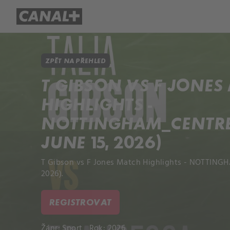
Přehled titulů
Apple TV
Molo
ZPĚT NA PŘEHLED
T GIBSON VS F JONES
HIGHLIGHTS -
NOTTINGHAM_CENTRE
JUNE 15, 2026)
T Gibson vs F Jones Match Highlights - NOTTINGH
2026).
REGISTROVAT
Žánr:
Sport
Rok: 2026