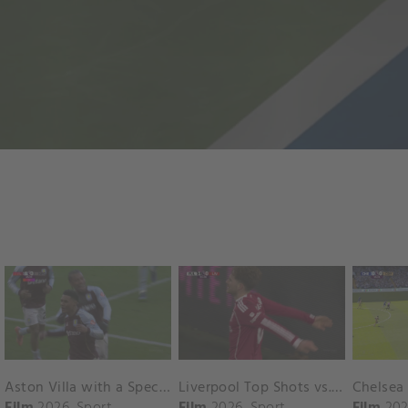
Aston Villa with a Spectacular Goal vs. Nottingham Forest
Liverpool Top Shots vs. Fulham
Film
2026
Sport
Film
2026
Sport
Film
202