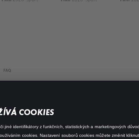
FAQ
Můj účet
Důležité odkazy
ÍVÁ COOKIES
 jiné identifikátory z funkčních, statistických a marketingových dův
 používáním cookies. Nastavení souborů cookies můžete změnit kliknut