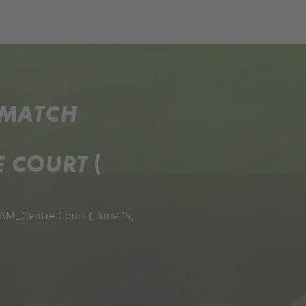
ch
Dcera národa
 MATCH
 COURT (
AM_Centre Court ( June 15,