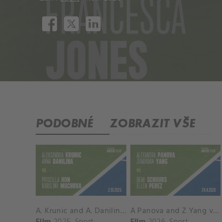
PODOBNÉ
ZOBRAZIT VŠE
A. Krunic and A. Danilina vs. P. Hon and K. Muchova Match Highlights - BEIJING_Capital Group Diamond ( October 02, 2025)
A Panova and Z Yang vs D Schuurs and E Perez Match Highlights - MADRID_Court 8 ( April 24, 2026)
Film
2025
Sport
Film
2026
Sport