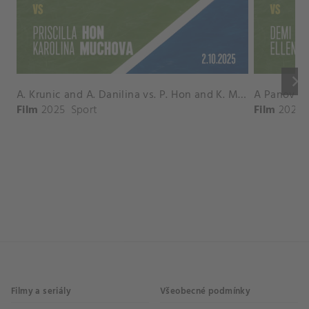
keyboard_arrow_right
A. Krunic and A. Danilina vs. P. Hon and K. Muchova Match Highlights - BEIJING_Capital Group Diamond ( October 02, 2025)
Film
2025
Sport
Film
2026
Filmy a seriály
Všeobecné podmínky