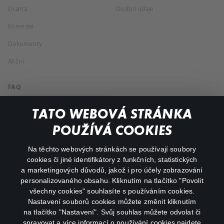
Drama
Osobní údaje
Komedie
Dokumenty
Akční
FAQ
Můj účet
TATO WEBOVÁ STRÁNKA
Důležité odkazy
POUŽÍVÁ COOKIES
Na těchto webových stránkách se používají soubory
facebook
instagram
cookies či jiné identifikátory z funkčních, statistických
a marketingových důvodů, jakož i pro účely zobrazování
personalizovaného obsahu. Kliknutím na tlačítko "Povolit
youtube
všechny cookies" souhlasíte s používáním cookies.
Nastavení souborů cookies můžete změnit kliknutím
na tlačítko "Nastavení". Svůj souhlas můžete odvolat či
spravovat a více informací o používání cookies najdete