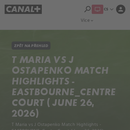
search
expand_more
person
CS
Přehled titulů
Apple TV
Moloch
Více
expand_more
ZPĚT NA PŘEHLED
T MARIA VS J
OSTAPENKO MATCH
HIGHLIGHTS -
EASTBOURNE_CENTRE
COURT ( JUNE 26,
2026)
T Maria vs J Ostapenko Match Highlights -