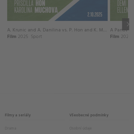
keyboard_arrow_right
A. Krunic and A. Danilina vs. P. Hon and K. Muchova Match Highlights - BEIJING_Capital Group Diamond ( October 02, 2025)
Film
2025
Sport
Film
2026
Filmy a seriály
Všeobecné podmínky
Drama
Osobní údaje