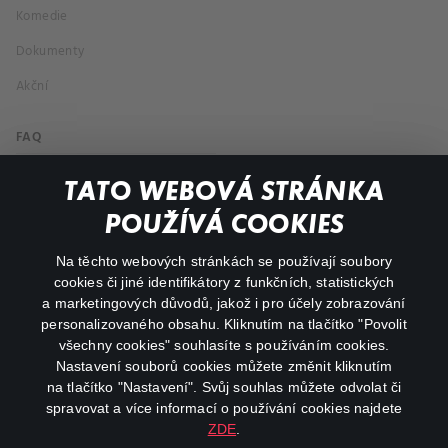
Komedie
Dokumenty
Akční
FAQ
Můj účet
TATO WEBOVÁ STRÁNKA
Důležité odkazy
POUŽÍVÁ COOKIES
Na těchto webových stránkách se používají soubory
facebook
instagram
cookies či jiné identifikátory z funkčních, statistických
a marketingových důvodů, jakož i pro účely zobrazování
personalizovaného obsahu. Kliknutím na tlačítko "Povolit
youtube
všechny cookies" souhlasíte s používáním cookies.
Nastavení souborů cookies můžete změnit kliknutím
na tlačítko "Nastavení". Svůj souhlas můžete odvolat či
spravovat a více informací o používání cookies najdete
ZDE
.