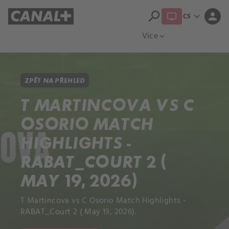
search
expand_more
person
CS
Přehled titulů
Apple TV
Moloch
Více
expand_more
ZPĚT NA PŘEHLED
T MARTINCOVA VS C
OSORIO MATCH
HIGHLIGHTS -
RABAT_COURT 2 (
MAY 19, 2026)
T Martincova vs C Osorio Match Highlights -
RABAT_Court 2 ( May 19, 2026).