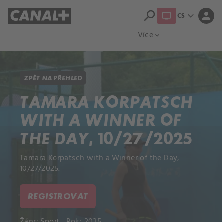
search
expand_more
person
CS
Přehled titulů
Apple TV
Moloch
Více
expand_more
ZPĚT NA PŘEHLED
TAMARA KORPATSCH
WITH A WINNER OF
THE DAY, 10/27/2025
Tamara Korpatsch with a Winner of the Day,
10/27/2025.
REGISTROVAT
Žánr:
Sport
Rok: 2025