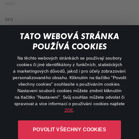
Akční
FAQ
Můj účet
TATO WEBOVÁ STRÁNKA
Důležité odkazy
POUŽÍVÁ COOKIES
Na těchto webových stránkách se používají soubory
facebook
instagram
cookies či jiné identifikátory z funkčních, statistických
a marketingových důvodů, jakož i pro účely zobrazování
personalizovaného obsahu. Kliknutím na tlačítko "Povolit
youtube
všechny cookies" souhlasíte s používáním cookies.
Nastavení souborů cookies můžete změnit kliknutím
na tlačítko "Nastavení". Svůj souhlas můžete odvolat či
spravovat a více informací o používání cookies najdete
ZDE
.
Canal+ Luxembourg S. à r.l. se sídlem Rue Albert Borschette 4,
L-1246 Luxembourg R.C.S.
POVOLIT VŠECHNY COOKIES
Luxembourg: B 87.905