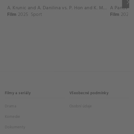
keyboard_arrow_right
A. Krunic and A. Danilina vs. P. Hon and K. Muchova Match Highlights - BEIJING_Capital Group Diamond ( October 02, 2025)
Film
2025
Sport
Film
2026
Filmy a seriály
Všeobecné podmínky
Drama
Osobní údaje
Komedie
Dokumenty