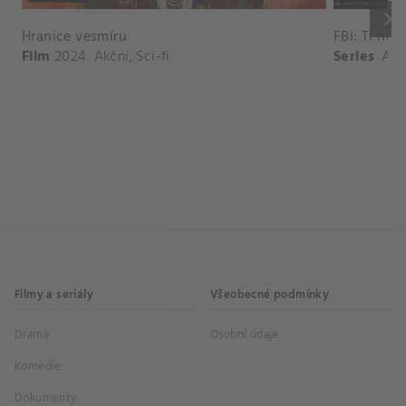
keyboard_arrow_right
Hranice vesmíru
FBI: Ti nej
Film
2024
Akční
,
Sci-fi
Series
Akč
Filmy a seriály
Všeobecné podmínky
Drama
Osobní údaje
Komedie
Dokumenty