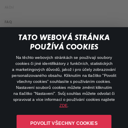
Akční
FAQ
Můj účet
TATO WEBOVÁ STRÁNKA
Důležité odkazy
POUŽÍVÁ COOKIES
Na těchto webových stránkách se používají soubory
facebook
instagram
cookies či jiné identifikátory z funkčních, statistických
a marketingových důvodů, jakož i pro účely zobrazování
personalizovaného obsahu. Kliknutím na tlačítko "Povolit
youtube
všechny cookies" souhlasíte s používáním cookies.
Nastavení souborů cookies můžete změnit kliknutím
na tlačítko "Nastavení". Svůj souhlas můžete odvolat či
spravovat a více informací o používání cookies najdete
ZDE
.
Canal+ Luxembourg S. à r.l. se sídlem Rue Albert Borschette 4,
L-1246 Luxembourg R.C.S.
POVOLIT VŠECHNY COOKIES