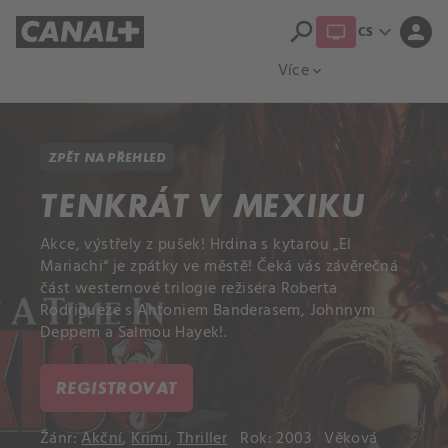
search
expand_more
person
CS
Přehled titulů
Apple TV
Moloch
Více
expand_more
ZPĚT NA PŘEHLED
TENKRÁT V MEXIKU
Akce, výstřely z pušek! Hrdina s kytarou „El
Mariachi“ je zpátky ve městě! Čeká vás závěrečná
část westernové trilogie režiséra Roberta
Rodrigueze s Antoniem Banderasem, Johnnym
Deppem a Salmou Hayek!.
REGISTROVAT
Žánr:
Akční
,
Krimi
,
Thriller
Rok: 2003
Věková