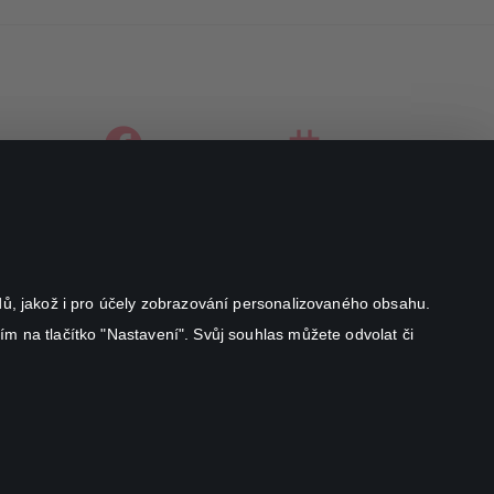
facebook
instagram
youtube
odů, jakož i pro účely zobrazování personalizovaného obsahu.
ím na tlačítko "Nastavení". Svůj souhlas můžete odvolat či
Canal+ Luxembourg S. à r.l. se sídlem Rue Albert Borschette 4,
L-1246 Luxembourg R.C.S.
Luxembourg: B 87.905
Všechna práva vyhrazena
©
2026