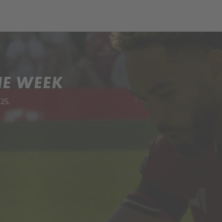
ch
Dcera národa
HE WEEK
25.