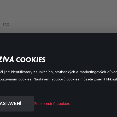
FAQ
Můj účet
Důležité odkazy
ÍVÁ COOKIES
 jiné identifikátory z funkčních, statistických a marketingových dův
 používáním cookies. Nastavení souborů cookies můžete změnit kliknut
ASTAVENÍ
Pouze nutné cookies