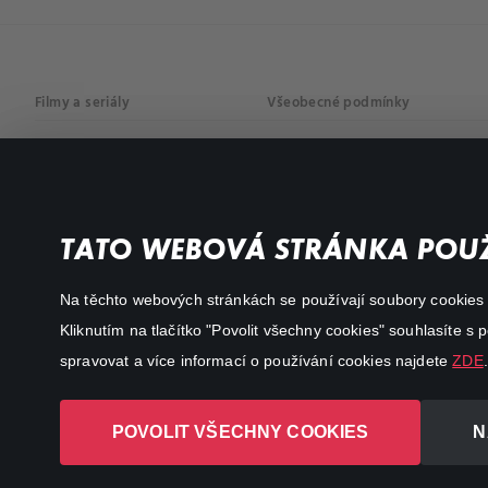
Filmy a seriály
Všeobecné podmínky
Drama
Osobní údaje
Komedie
Dokumenty
TATO WEBOVÁ STRÁNKA POUŽ
Akční
Na těchto webových stránkách se používají soubory cookies či
Kliknutím na tlačítko "Povolit všechny cookies" souhlasíte s
spravovat a více informací o používání cookies najdete
ZDE
.
POVOLIT VŠECHNY COOKIES
N