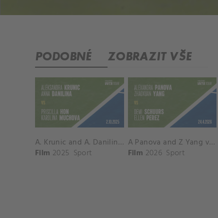
PODOBNÉ
ZOBRAZIT VŠE
A. Krunic and A. Danilina vs. P. Hon and K. Muchova Match Highlights - BEIJING_Capital Group Diamond ( October 02, 2025)
A Panova and Z Yang vs D Schuurs and E Perez Match Highlights - MADRID_Court 8 ( April 24, 2026)
Film
2025
Sport
Film
2026
Sport