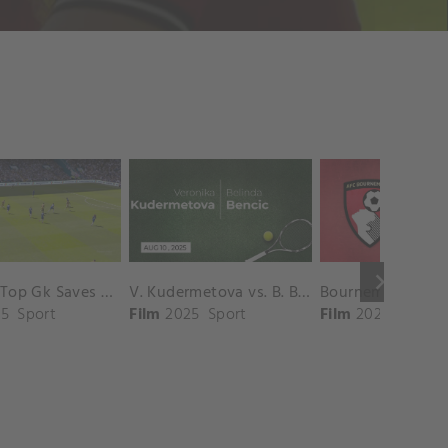
keyboard_arrow_right
Chelsea Top Gk Saves vs. Crystal Palace
V. Kudermetova vs. B. Bencic Match Highlights - CINCINNATI_Champions Court ( August 10, 2025)
5
Sport
Film
2025
Sport
Film
2025
Sport