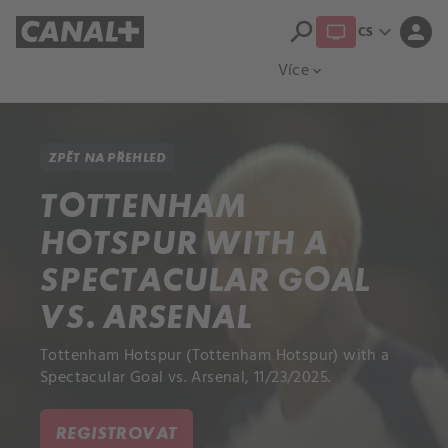
search
expand_more
person
CS
Přehled titulů
Apple TV
Moloch
Více
expand_more
ZPĚT NA PŘEHLED
TOTTENHAM
HOTSPUR WITH A
SPECTACULAR GOAL
VS. ARSENAL
Tottenham Hotspur (Tottenham Hotspur) with a
Spectacular Goal vs. Arsenal, 11/23/2025.
REGISTROVAT