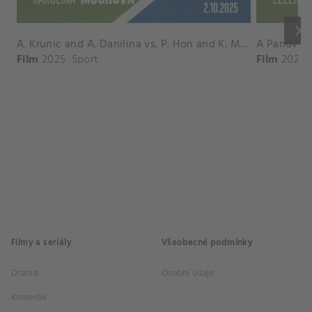
keyboard_arrow_right
A. Krunic and A. Danilina vs. P. Hon and K. Muchova Match Highlights - BEIJING_Capital Group Diamond ( October 02, 2025)
Film
2025
Sport
Film
2026
Filmy a seriály
Všeobecné podmínky
Drama
Osobní údaje
Komedie