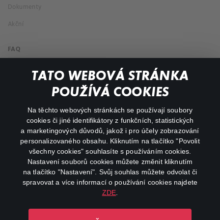
Dokumenty
Akční
FAQ
Můj účet
TATO WEBOVÁ STRÁNKA
Důležité odkazy
POUŽÍVÁ COOKIES
Na těchto webových stránkách se používají soubory
facebook
instagram
cookies či jiné identifikátory z funkčních, statistických
a marketingových důvodů, jakož i pro účely zobrazování
personalizovaného obsahu. Kliknutím na tlačítko "Povolit
youtube
všechny cookies" souhlasíte s používáním cookies.
Nastavení souborů cookies můžete změnit kliknutím
na tlačítko "Nastavení". Svůj souhlas můžete odvolat či
spravovat a více informací o používání cookies najdete
ZDE
.
Canal+ Luxembourg S. à r.l. se sídlem Rue Albert Borschette 4,