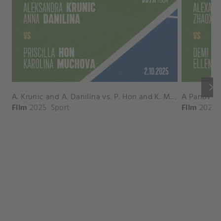
keyboard_arrow_right
A. Krunic and A. Danilina vs. P. Hon and K. Muchova Match Highlights - BEIJING_Capital Group Diamond ( October 02, 2025)
Film
2025
Sport
Film
2026