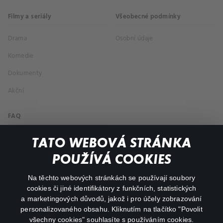
Filmy a seriály
Všeobecné podmínky
Drama
Osobní údaje
Komedie
Dokumenty
Akční
FAQ
Můj účet
TATO WEBOVÁ STRÁNKA
Důležité odkazy
POUŽÍVÁ COOKIES
Na těchto webových stránkách se používají soubory
facebook
instagram
cookies či jiné identifikátory z funkčních, statistických
a marketingových důvodů, jakož i pro účely zobrazování
personalizovaného obsahu. Kliknutím na tlačítko "Povolit
youtube
všechny cookies" souhlasíte s používáním cookies.