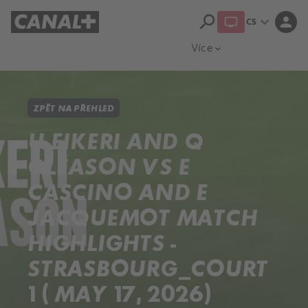
search
expand_more
person
CS
Přehled titulů
Apple TV
Moloch
Více
expand_more
ZPĚT NA PŘEHLED
U EIKERI AND Q
GLEASON VS E
CASCINO AND E
JACQUEMOT MATCH
HIGHLIGHTS -
STRASBOURG_COURT
1 ( MAY 17, 2026)