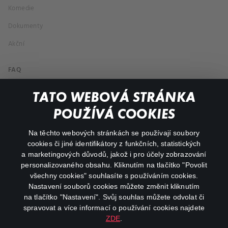
Komedie
Dokumenty
Akční
FAQ
Můj účet
TATO WEBOVÁ STRÁNKA
Důležité odkazy
POUŽÍVÁ COOKIES
Na těchto webových stránkách se používají soubory
facebook
instagram
cookies či jiné identifikátory z funkčních, statistických
a marketingových důvodů, jakož i pro účely zobrazování
personalizovaného obsahu. Kliknutím na tlačítko "Povolit
youtube
všechny cookies" souhlasíte s používáním cookies.
Nastavení souborů cookies můžete změnit kliknutím
na tlačítko "Nastavení". Svůj souhlas můžete odvolat či
spravovat a více informací o používání cookies najdete
ZDE
.