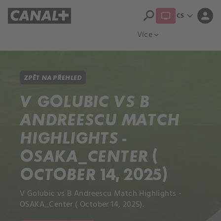
search
expand_more
person
CS
Přehled titulů
Apple TV
Moloch
Více
expand_more
ZPĚT NA PŘEHLED
V GOLUBIC VS B
ANDREESCU MATCH
HIGHLIGHTS -
OSAKA_CENTER (
OCTOBER 14, 2025)
V Golubic vs B Andreescu Match Highlights -
OSAKA_Center ( October 14, 2025).