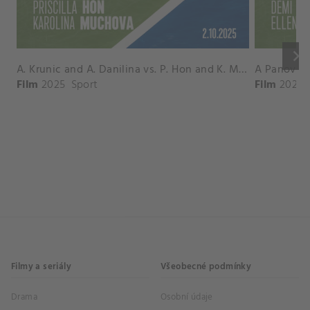
keyboard_arrow_right
A. Krunic and A. Danilina vs. P. Hon and K. Muchova Match Highlights - BEIJING_Capital Group Diamond ( October 02, 2025)
Film
2025
Sport
Film
2026
Filmy a seriály
Všeobecné podmínky
Drama
Osobní údaje