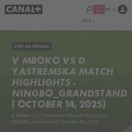
search
expand_more
person
CS
Přehled titulů
Apple TV
Moloch
Více
expand_more
ZPĚT NA PŘEHLED
V MBOKO VS D
YASTREMSKA MATCH
HIGHLIGHTS -
NINGBO_GRANDSTAND
( OCTOBER 14, 2025)
V Mboko vs D Yastremska Match Highlights -
NINGBO_Grandstand ( October 14, 2025).