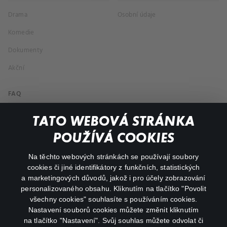
Drama
Osobní údaje
Komedie
Dokumenty
Akční
FAQ
Můj účet
TATO WEBOVÁ STRÁNKA
Důležité odkazy
POUŽÍVÁ COOKIES
Na těchto webových stránkách se používají soubory
facebook
instagram
cookies či jiné identifikátory z funkčních, statistických
a marketingových důvodů, jakož i pro účely zobrazování
personalizovaného obsahu. Kliknutím na tlačítko "Povolit
youtube
všechny cookies" souhlasíte s používáním cookies.
Nastavení souborů cookies můžete změnit kliknutím
na tlačítko "Nastavení". Svůj souhlas můžete odvolat či