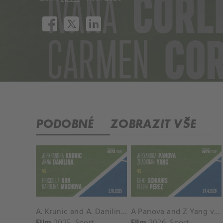
PODOBNÉ
ZOBRAZIT VŠE
A. Krunic and A. Danilina vs. P. Hon and K. Muchova Match Highlights - BEIJING_Capital Group Diamond ( October 02, 2025)
A Panova and Z Yang vs D Schuurs and E Perez Match Highlights - MADRID_Court 8 ( April 24, 2026)
Film
2025
Sport
Film
2026
Sport