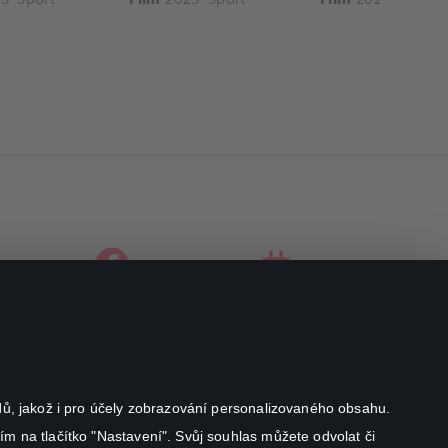
facebook
instagram
youtube
odů, jakož i pro účely zobrazování personalizovaného obsahu.
ím na tlačítko "Nastavení". Svůj souhlas můžete odvolat či