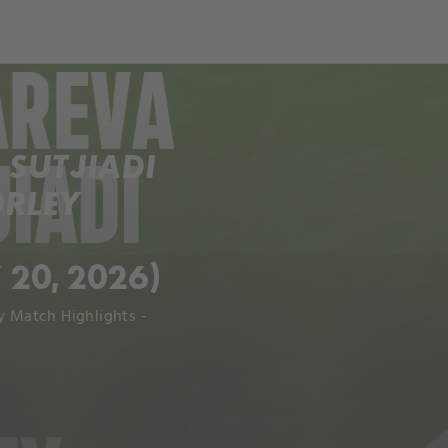
ch
Dcera národa
SUTJIADI
ORLEY
20, 2026)
y Match Highlights -