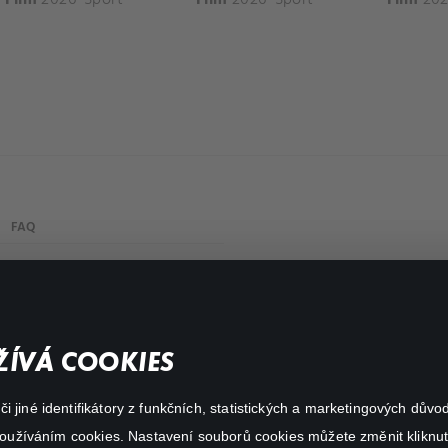
FAQ
Můj účet
Důležité odkazy
ÍVÁ COOKIES
 jiné identifikátory z funkčních, statistických a marketingových dův
 používáním cookies. Nastavení souborů cookies můžete změnit kliknut