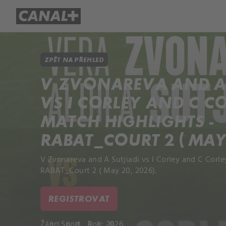
Přehled titulů
Apple TV
Molo
ZPĚT NA PŘEHLED
V ZVONAREVA AND A 
VS I CORLEY AND C C
MATCH HIGHLIGHTS -
RABAT_COURT 2 ( MAY 
V Zvonareva and A Sutjiadi vs I Corley and C Corle
RABAT_Court 2 ( May 20, 2026).
REGISTROVAT
Žánr:
Sport
Rok: 2026