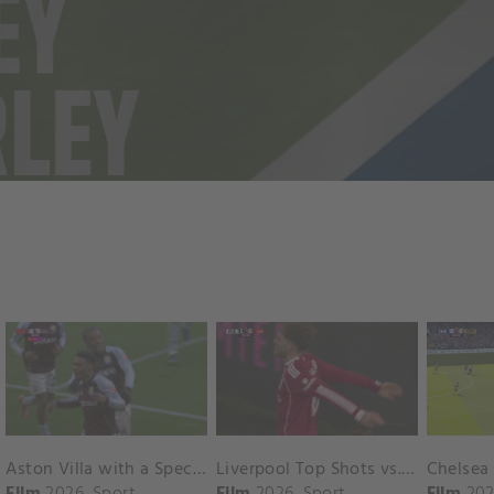
Aston Villa with a Spectacular Goal vs. Nottingham Forest
Liverpool Top Shots vs. Fulham
Film
2026
Sport
Film
2026
Sport
Film
202