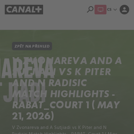
search
expand_more
person
CS
Přehled titulů
Apple TV
Moloch
Dcera národa
ZPĚT NA PŘEHLED
V ZVONAREVA AND A
SUTJIADI VS K PITER
AND N RADISIC
MATCH HIGHLIGHTS -
RABAT_COURT 1 ( MAY
21, 2026)
V Zvonareva and A Sutjiadi vs K Piter and N