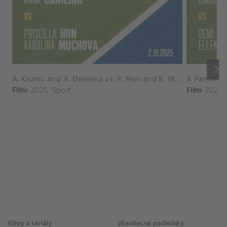
keyboard_arrow_right
A. Krunic and A. Danilina vs. P. Hon and K. Muchova Match Highlights - BEIJING_Capital Group Diamond ( October 02, 2025)
Film
2025
Sport
Film
2026
Filmy a seriály
Všeobecné podmínky