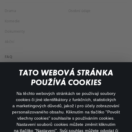
Drama
Osobní údaje
Komedie
Dokumenty
Akční
FAQ
Můj účet
TATO WEBOVÁ STRÁNKA
Důležité odkazy
POUŽÍVÁ COOKIES
Na těchto webových stránkách se používají soubory
facebook
instagram
cookies či jiné identifikátory z funkčních, statistických
a marketingových důvodů, jakož i pro účely zobrazování
personalizovaného obsahu. Kliknutím na tlačítko "Povolit
youtube
všechny cookies" souhlasíte s používáním cookies.
Nastavení souborů cookies můžete změnit kliknutím
na tlačítko "Nastavení". Svůj souhlas můžete odvolat či