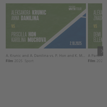
keyboard_arrow_right
A. Krunic and A. Danilina vs. P. Hon and K. Muchova Match Highlights - BEIJING_Capital Group Diamond ( October 02, 2025)
Film
2025
Sport
Film
2026