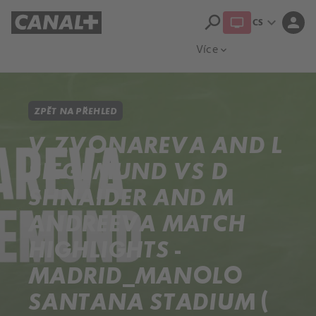
search
expand_more
person
CS
Přehled titulů
Apple TV
Moloch
Více
expand_more
ZPĚT NA PŘEHLED
V ZVONAREVA AND L
SIEGEMUND VS D
SHNAIDER AND M
ANDREEVA MATCH
HIGHLIGHTS -
MADRID_MANOLO
SANTANA STADIUM (