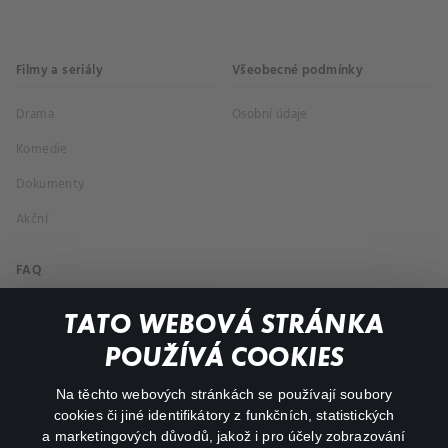
Filmy a seriály
Všeobecné podmínky
Drama
Osobní údaje
Komedie
Dokumenty
Akční
FAQ
Můj účet
TATO WEBOVÁ STRÁNKA
Důležité odkazy
POUŽÍVÁ COOKIES
Na těchto webových stránkách se používají soubory
facebook
instagram
cookies či jiné identifikátory z funkčních, statistických
a marketingových důvodů, jakož i pro účely zobrazování