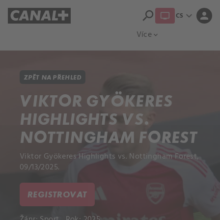
search
expand_more
person
CS
Přehled titulů
Apple TV
Moloch
Více
expand_more
ZPĚT NA PŘEHLED
VIKTOR GYÖKERES
HIGHLIGHTS VS.
NOTTINGHAM FOREST
Viktor Gyökeres Highlights vs. Nottingham Forest,
09/13/2025.
REGISTROVAT
Žánr:
Sport
Rok: 2025