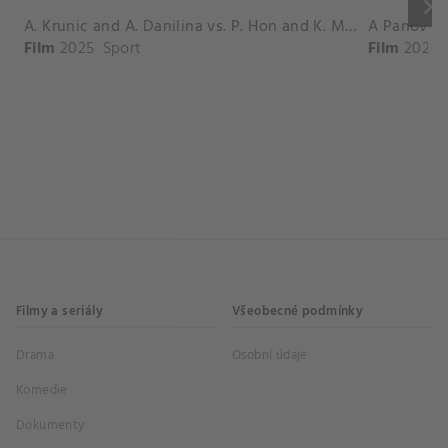
keyboard_arrow_right
A. Krunic and A. Danilina vs. P. Hon and K. Muchova Match Highlights - BEIJING_Capital Group Diamond ( October 02, 2025)
Film
2025
Sport
Film
2026
Filmy a seriály
Všeobecné podmínky
Drama
Osobní údaje
Komedie
Dokumenty