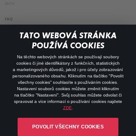
Akční
FAQ
Můj účet
TATO WEBOVÁ STRÁNKA
Důležité odkazy
POUŽÍVÁ COOKIES
Na těchto webových stránkách se používají soubory
facebook
instagram
cookies či jiné identifikátory z funkčních, statistických
a marketingových důvodů, jakož i pro účely zobrazování
personalizovaného obsahu. Kliknutím na tlačítko "Povolit
youtube
všechny cookies" souhlasíte s používáním cookies.
Nastavení souborů cookies můžete změnit kliknutím
na tlačítko "Nastavení". Svůj souhlas můžete odvolat či
spravovat a více informací o používání cookies najdete
ZDE
.
Canal+ Luxembourg S. à r.l. se sídlem Rue Albert Borschette 4,
L-1246 Luxembourg R.C.S.
POVOLIT VŠECHNY COOKIES
Luxembourg: B 87.905