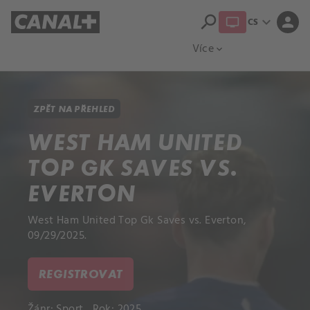
search
expand_more
person
CS
Přehled titulů
Apple TV
Moloch
Více
expand_more
ZPĚT NA PŘEHLED
WEST HAM UNITED
TOP GK SAVES VS.
EVERTON
West Ham United Top Gk Saves vs. Everton,
09/29/2025.
REGISTROVAT
Žánr:
Sport
Rok: 2025