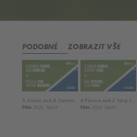
PODOBNÉ
ZOBRAZIT VŠE
A. Krunic and A. Danilina vs. P. Hon and K. Muchova Match Highlights - BEIJING_Capital Group Diamond ( October 02, 2025)
A Panova and Z Yang vs D Schuurs and E Perez Match Highlights - MADRID_Court 8 ( April 24, 2026)
Film
2025
Sport
Film
2026
Sport