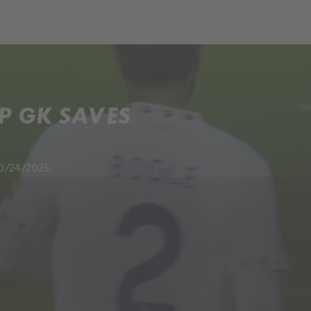
ch
Dcera národa
P GK SAVES
0/24/2025.