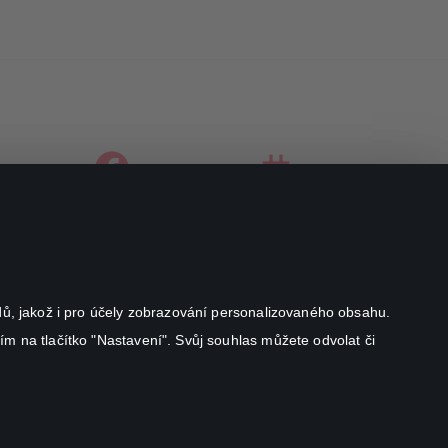
facebook
instagram
youtube
odů, jakož i pro účely zobrazování personalizovaného obsahu.
ím na tlačítko "Nastavení". Svůj souhlas můžete odvolat či
Canal+ Luxembourg S. à r.l. se sídlem Rue Albert Borschette 4,
L-1246 Luxembourg R.C.S.
Luxembourg: B 87.905
Všechna práva vyhrazena