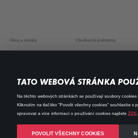
Filmy a seriály
Všeobecné podmínky
Drama
Osobní údaje
Komedie
Dokumenty
TATO WEBOVÁ STRÁNKA POUŽ
Akční
Na těchto webových stránkách se používají soubory cookies či
Kliknutím na tlačítko "Povolit všechny cookies" souhlasíte s
spravovat a více informací o používání cookies najdete
ZDE
.
POVOLIT VŠECHNY COOKIES
N