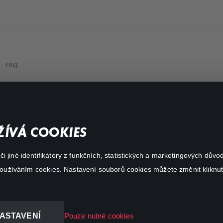
FAQ
Můj účet
Důležité odkazy
ÍVÁ COOKIES
 jiné identifikátory z funkčních, statistických a marketingových dův
 používáním cookies. Nastavení souborů cookies můžete změnit kliknut
ASTAVENÍ
Pouze nutné cookies