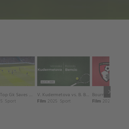
keyboard_arrow_right
Chelsea Top Gk Saves vs. Crystal Palace
V. Kudermetova vs. B. Bencic Match Highlights - CINCINNATI_Champions Court ( August 10, 2025)
5
Sport
Film
2025
Sport
Film
2025
Sport