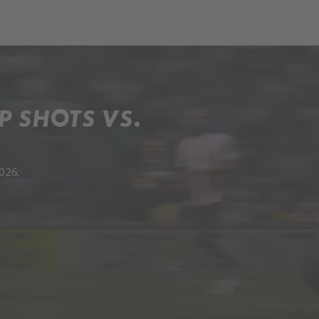
ch
Dcera národa
P SHOTS VS.
026.