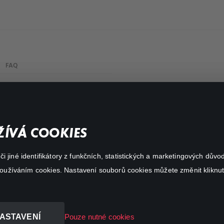
FAQ
Můj účet
Důležité odkazy
ÍVÁ COOKIES
 jiné identifikátory z funkčních, statistických a marketingových dův
 používáním cookies. Nastavení souborů cookies můžete změnit kliknut
ASTAVENÍ
Pouze nutné cookies