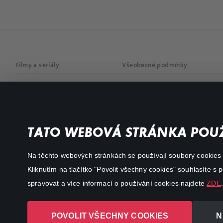
Filmy a seriály
Všeobecné podmínky
Drama
Osobní údaje
Komedie
Dokumenty
TATO WEBOVÁ STRÁNKA POUŽ
Akční
Na těchto webových stránkách se používají soubory cookies či
Kliknutím na tlačítko "Povolit všechny cookies" souhlasíte s
spravovat a více informací o používání cookies najdete
ZDE
.
POVOLIT VŠECHNY COOKIES
N