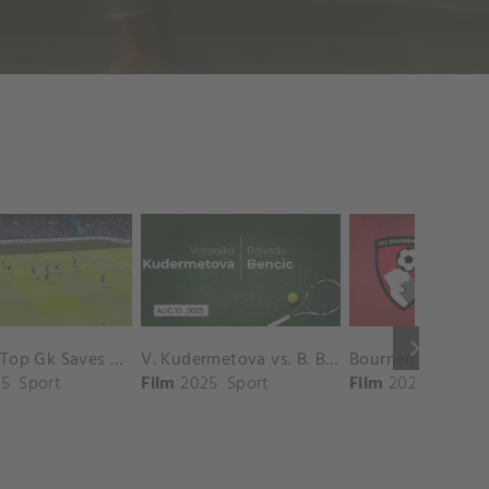
keyboard_arrow_right
Chelsea Top Gk Saves vs. Crystal Palace
V. Kudermetova vs. B. Bencic Match Highlights - CINCINNATI_Champions Court ( August 10, 2025)
5
Sport
Film
2025
Sport
Film
2025
Sport