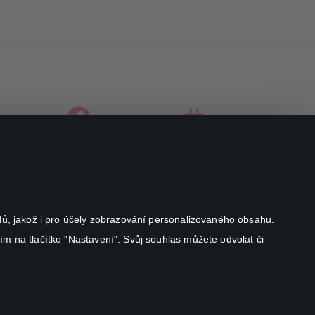
facebook
instagram
youtube
odů, jakož i pro účely zobrazování personalizovaného obsahu.
ím na tlačítko "Nastavení". Svůj souhlas můžete odvolat či
Canal+ Luxembourg S. à r.l. se sídlem Rue Albert Borschette 4,
L-1246 Luxembourg R.C.S.
Luxembourg: B 87.905
Všechna práva vyhrazena