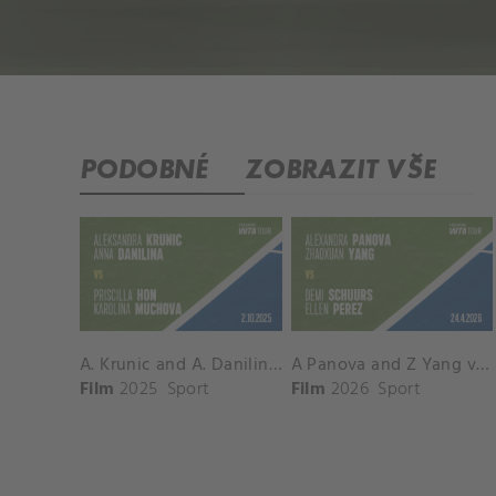
PODOBNÉ
ZOBRAZIT VŠE
A. Krunic and A. Danilina vs. P. Hon and K. Muchova Match Highlights - BEIJING_Capital Group Diamond ( October 02, 2025)
A Panova and Z Yang vs D Schuurs and E Perez Match Highlights - MADRID_Court 8 ( April 24, 2026)
Film
2025
Sport
Film
2026
Sport