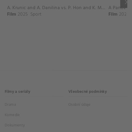
keyboard_arrow_right
A. Krunic and A. Danilina vs. P. Hon and K. Muchova Match Highlights - BEIJING_Capital Group Diamond ( October 02, 2025)
Film
2025
Sport
Film
2026
Filmy a seriály
Všeobecné podmínky
Drama
Osobní údaje
Komedie
Dokumenty