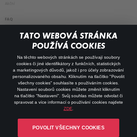
Akční
FAQ
Můj účet
TATO WEBOVÁ STRÁNKA
Důležité odkazy
POUŽÍVÁ COOKIES
Na těchto webových stránkách se používají soubory
facebook
instagram
cookies či jiné identifikátory z funkčních, statistických
a marketingových důvodů, jakož i pro účely zobrazování
personalizovaného obsahu. Kliknutím na tlačítko "Povolit
youtube
všechny cookies" souhlasíte s používáním cookies.
Nastavení souborů cookies můžete změnit kliknutím
na tlačítko "Nastavení". Svůj souhlas můžete odvolat či
spravovat a více informací o používání cookies najdete
ZDE
.
Canal+ Luxembourg S. à r.l. se sídlem Rue Albert Borschette 4,
L-1246 Luxembourg R.C.S.
POVOLIT VŠECHNY COOKIES
Luxembourg: B 87.905