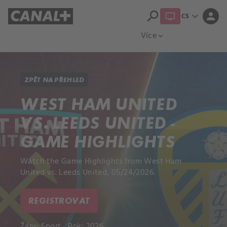
search
expand_more
person
CS
Přehled titulů
Apple TV
Moloch
Více
expand_more
ZPĚT NA PŘEHLED
WEST HAM UNITED
VS. LEEDS UNITED -
GAME HIGHLIGHTS
Watch the Game Highlights from West Ham
United vs. Leeds United, 05/24/2026.
REGISTROVAT
Žánr:
Sport
Rok: 2026