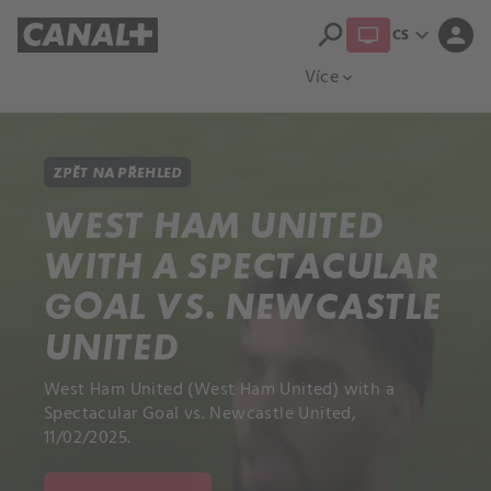
search
expand_more
person
CS
Přehled titulů
Apple TV
Moloch
Více
expand_more
ZPĚT NA PŘEHLED
WEST HAM UNITED
WITH A SPECTACULAR
GOAL VS. NEWCASTLE
UNITED
West Ham United (West Ham United) with a
Spectacular Goal vs. Newcastle United,
11/02/2025.