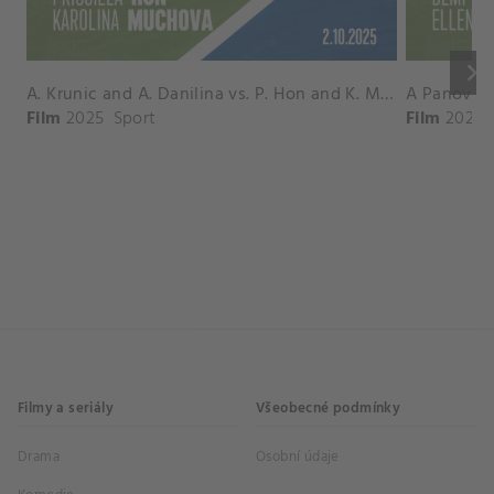
keyboard_arrow_right
A. Krunic and A. Danilina vs. P. Hon and K. Muchova Match Highlights - BEIJING_Capital Group Diamond ( October 02, 2025)
Film
2025
Sport
Film
2026
Filmy a seriály
Všeobecné podmínky
Drama
Osobní údaje