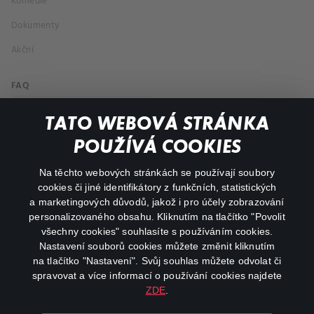
Komedie
Dokumenty
Akční
FAQ
Můj účet
TATO WEBOVÁ STRÁNKA
Důležité odkazy
POUŽÍVÁ COOKIES
Na těchto webových stránkách se používají soubory
facebook
instagram
cookies či jiné identifikátory z funkčních, statistických
a marketingových důvodů, jakož i pro účely zobrazování
personalizovaného obsahu. Kliknutím na tlačítko "Povolit
youtube
všechny cookies" souhlasíte s používáním cookies.
Nastavení souborů cookies můžete změnit kliknutím
na tlačítko "Nastavení". Svůj souhlas můžete odvolat či
spravovat a více informací o používání cookies najdete
ZDE
.