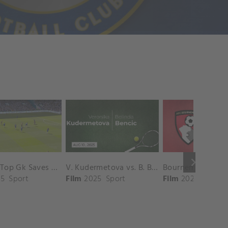
keyboard_arrow_right
Chelsea Top Gk Saves vs. Crystal Palace
V. Kudermetova vs. B. Bencic Match Highlights - CINCINNATI_Champions Court ( August 10, 2025)
5
Sport
Film
2025
Sport
Film
2025
Sport