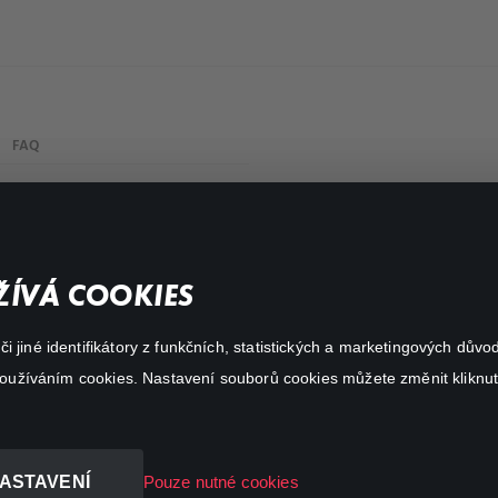
FAQ
Můj účet
Důležité odkazy
ÍVÁ COOKIES
 jiné identifikátory z funkčních, statistických a marketingových dův
 používáním cookies. Nastavení souborů cookies můžete změnit kliknut
ASTAVENÍ
Pouze nutné cookies