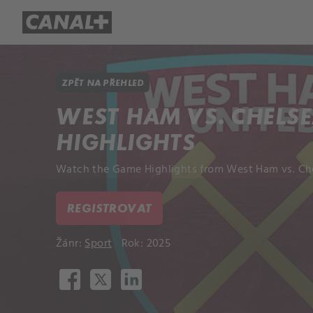
Přehled titulů
Apple TV
Molo
ZPĚT NA PŘEHLED
WEST HAM VS. CHELSE
HIGHLIGHTS
Watch the Game Highlights from West Ham vs. Che
REGISTROVAT
Žánr:
Sport
Rok: 2025