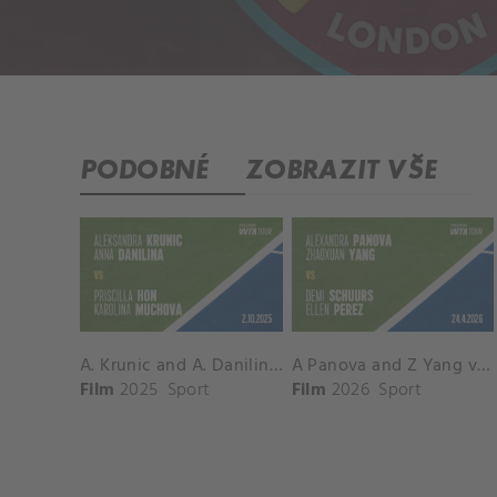
PODOBNÉ
ZOBRAZIT VŠE
A. Krunic and A. Danilina vs. P. Hon and K. Muchova Match Highlights - BEIJING_Capital Group Diamond ( October 02, 2025)
A Panova and Z Yang vs D Schuurs and E Perez Match Highlights - MADRID_Court 8 ( April 24, 2026)
Film
2025
Sport
Film
2026
Sport