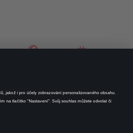
facebook
instagram
youtube
odů, jakož i pro účely zobrazování personalizovaného obsahu.
ím na tlačítko "Nastavení". Svůj souhlas můžete odvolat či
Canal+ Luxembourg S. à r.l. se sídlem Rue Albert Borschette 4,
L-1246 Luxembourg R.C.S.
Luxembourg: B 87.905
Všechna práva vyhrazena