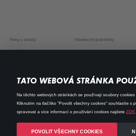
Filmy a seriály
Všeobecné podmínky
Drama
Osobní údaje
Komedie
Dokumenty
TATO WEBOVÁ STRÁNKA POUŽ
Akční
Na těchto webových stránkách se používají soubory cookies či
Kliknutím na tlačítko "Povolit všechny cookies" souhlasíte s
spravovat a více informací o používání cookies najdete
ZDE
.
POVOLIT VŠECHNY COOKIES
N