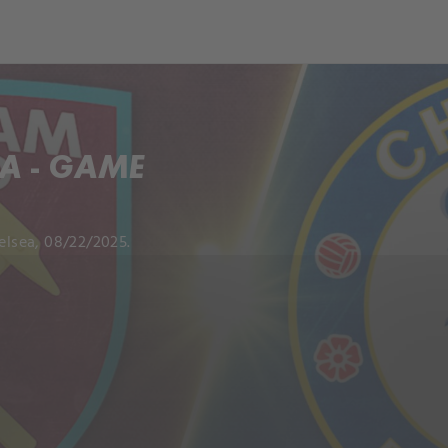
ch
Dcera národa
A - GAME
lsea, 08/22/2025.