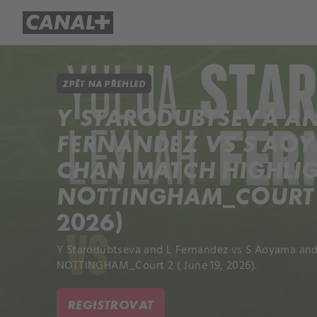
Přehled titulů
Apple TV
Molo
ZPĚT NA PŘEHLED
Y STARODUBTSEVA AN
FERNANDEZ VS S AO
CHAN MATCH HIGHLIG
NOTTINGHAM_COURT 2 
2026)
Y Starodubtseva and L Fernandez vs S Aoyama and
NOTTINGHAM_Court 2 ( June 19, 2026).
REGISTROVAT