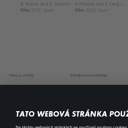
A. Krunic and A. Danilina vs. P. Hon and K. Muchova Match Highlights - BEIJING_Capital Group Diamond ( October 02, 2025)
A Panova and Z Yang vs D Schuurs and E Perez Match Highlights - MADRID_Court 8 ( April 24, 2026)
Film
2025
Sport
Film
2026
Sport
Filmy a seriály
Všeobecné podmínky
Drama
Osobní údaje
Komedie
Dokumenty
TATO WEBOVÁ STRÁNKA POUŽ
Akční
Na těchto webových stránkách se používají soubory cookies či