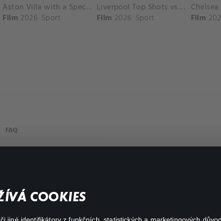
Aston Villa with a Spectacular Goal vs. Nottingham Forest
Liverpool Top Shots vs. Fulham
Film
2026
Sport
Film
2026
Sport
Film
202
FAQ
Můj účet
Důležité odkazy
ÍVÁ COOKIES
 jiné identifikátory z funkčních, statistických a marketingových dův