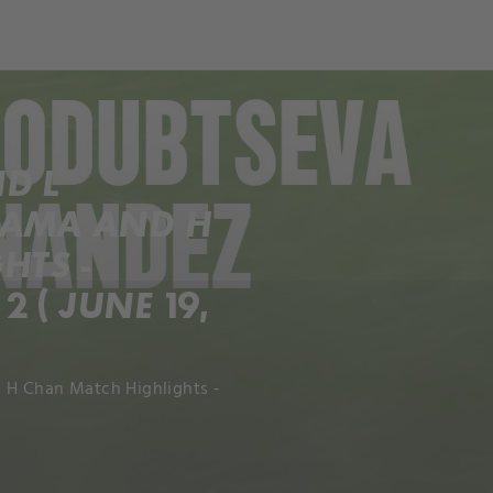
ch
Dcera národa
D L
YAMA AND H
HTS -
( JUNE 19,
 H Chan Match Highlights -