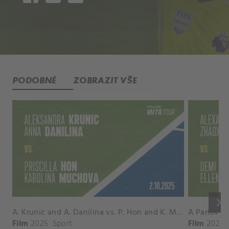
PODOBNÉ
ZOBRAZIT VŠE
keyboard_arrow_right
A. Krunic and A. Danilina vs. P. Hon and K. Muchova Match Highlights - BEIJING_Capital Group Diamond ( October 02, 2025)
Film
2025
Sport
Film
2026