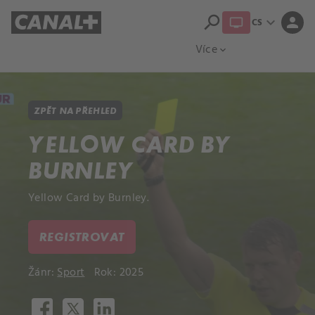
search
expand_more
person
CS
Přehled titulů
Apple TV
Moloch
Více
expand_more
ZPĚT NA PŘEHLED
YELLOW CARD BY
BURNLEY
Yellow Card by Burnley.
REGISTROVAT
Žánr:
Sport
Rok: 2025