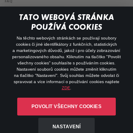
FAQ
Můj účet
TATO WEBOVÁ STRÁNKA
Důležité odkazy
POUŽÍVÁ COOKIES
Na těchto webových stránkách se používají soubory
facebook
instagram
cookies či jiné identifikátory z funkčních, statistických
a marketingových důvodů, jakož i pro účely zobrazování
personalizovaného obsahu. Kliknutím na tlačítko "Povolit
youtube
všechny cookies" souhlasíte s používáním cookies.
Nastavení souborů cookies můžete změnit kliknutím
na tlačítko "Nastavení". Svůj souhlas můžete odvolat či
spravovat a více informací o používání cookies najdete
ZDE
.
Canal+ Luxembourg S. à r.l. se sídlem Rue Albert Borschette 4,
L-1246 Luxembourg R.C.S.
POVOLIT VŠECHNY COOKIES
Luxembourg: B 87.905
Všechna práva vyhrazena
NASTAVENÍ
©
2026