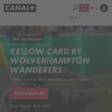
search
expand_more
person
CS
Přehled titulů
Apple TV
Moloch
Více
expand_more
ZPĚT NA PŘEHLED
YELLOW CARD BY
WOLVERHAMPTON
WANDERERS
Yellow Card by Wolverhampton Wanderers.
REGISTROVAT
Žánr:
Sport
Rok: 2025