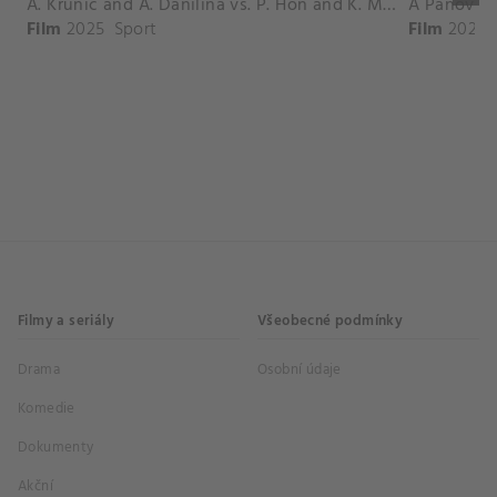
A. Krunic and A. Danilina vs. P. Hon and K. Muchova Match Highlights - BEIJING_Capital Group Diamond ( October 02, 2025)
Film
2025
Sport
Film
2026
Filmy a seriály
Všeobecné podmínky
Drama
Osobní údaje
Komedie
Dokumenty
Akční