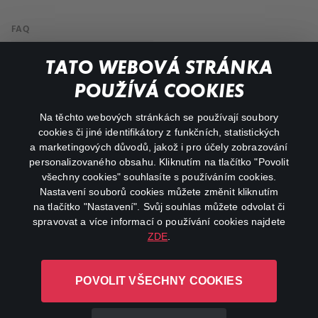
FAQ
Můj účet
TATO WEBOVÁ STRÁNKA
Důležité odkazy
POUŽÍVÁ COOKIES
Na těchto webových stránkách se používají soubory
facebook
instagram
cookies či jiné identifikátory z funkčních, statistických
a marketingových důvodů, jakož i pro účely zobrazování
personalizovaného obsahu. Kliknutím na tlačítko "Povolit
youtube
všechny cookies" souhlasíte s používáním cookies.
Nastavení souborů cookies můžete změnit kliknutím
na tlačítko "Nastavení". Svůj souhlas můžete odvolat či
spravovat a více informací o používání cookies najdete
ZDE
.
Canal+ Luxembourg S. à r.l. se sídlem Rue Albert Borschette 4,
L-1246 Luxembourg R.C.S.
POVOLIT VŠECHNY COOKIES
Luxembourg: B 87.905
Všechna práva vyhrazena