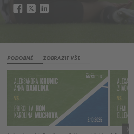
PODOBNÉ
ZOBRAZIT VŠE
keyboard_arrow_right