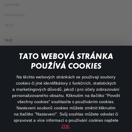
Komedie
Dokumenty
Akční
FAQ
Můj účet
TATO WEBOVÁ STRÁNKA
Důležité odkazy
POUŽÍVÁ COOKIES
Na těchto webových stránkách se používají soubory
facebook
instagram
cookies či jiné identifikátory z funkčních, statistických
a marketingových důvodů, jakož i pro účely zobrazování
personalizovaného obsahu. Kliknutím na tlačítko "Povolit
youtube
všechny cookies" souhlasíte s používáním cookies.
Nastavení souborů cookies můžete změnit kliknutím
na tlačítko "Nastavení". Svůj souhlas můžete odvolat či
spravovat a více informací o používání cookies najdete
ZDE
.