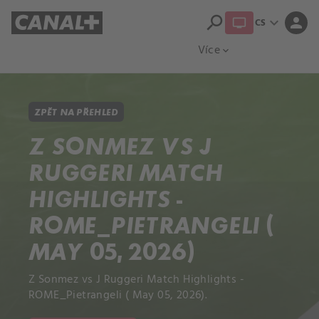
search
expand_more
person
CS
Přehled titulů
Apple TV
Moloch
Více
expand_more
ZPĚT NA PŘEHLED
Z SONMEZ VS J
RUGGERI MATCH
HIGHLIGHTS -
ROME_PIETRANGELI (
MAY 05, 2026)
Z Sonmez vs J Ruggeri Match Highlights -
ROME_Pietrangeli ( May 05, 2026).