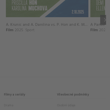
keyboard_arrow_right
A. Krunic and A. Danilina vs. P. Hon and K. Muchova Match Highlights - BEIJING_Capital Group Diamond ( October 02, 2025)
Film
2025
Sport
Film
2026
Filmy a seriály
Všeobecné podmínky
Drama
Osobní údaje