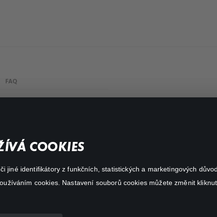
FAQ
Můj účet
Důležité odkazy
ÍVÁ COOKIES
 jiné identifikátory z funkčních, statistických a marketingových dův
 používáním cookies. Nastavení souborů cookies můžete změnit kliknut