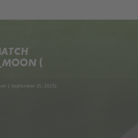
ch
Dcera národa
MATCH
G_MOON (
on ( September 25, 2025).