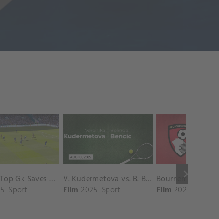
keyboard_arrow_right
Chelsea Top Gk Saves vs. Crystal Palace
V. Kudermetova vs. B. Bencic Match Highlights - CINCINNATI_Champions Court ( August 10, 2025)
5
Sport
Film
2025
Sport
Film
2025
Sport