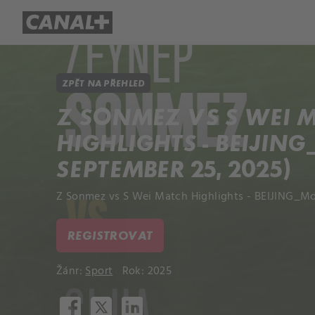
Přehled titulů
Apple TV
Molo
ZPĚT NA PŘEHLED
Z SONMEZ VS S WEI 
HIGHLIGHTS - BEIJIN
SEPTEMBER 25, 2025)
Z Sonmez vs S Wei Match Highlights - BEIJING_Mo
REGISTROVAT
Žánr:
Sport
Rok: 2025