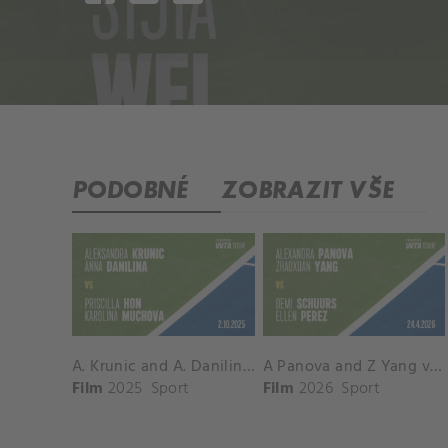
PODOBNÉ
ZOBRAZIT VŠE
A. Krunic and A. Danilina vs. P. Hon and K. Muchova Match Highlights - BEIJING_Capital Group Diamond ( October 02, 2025)
A Panova and Z Yang vs D Schuurs and E Perez Match Highlights - MADRID_Court 8 ( April 24, 2026)
Film
2025
Sport
Film
2026
Sport