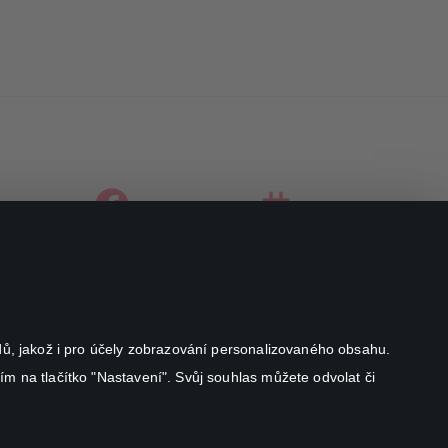
facebook
instagram
youtube
odů, jakož i pro účely zobrazování personalizovaného obsahu.
ím na tlačítko "Nastavení". Svůj souhlas můžete odvolat či
Canal+ Luxembourg S. à r.l. se sídlem Rue Albert Borschette 4,
L-1246 Luxembourg R.C.S.
Luxembourg: B 87.905