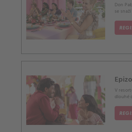
Don Pabl
se snaž
REG
Epizo
V resort
dlouhé 
REG