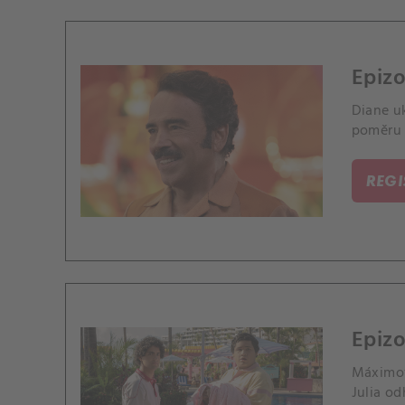
Epizo
Diane u
poměru 
REG
Epizo
Máximov
Julia o