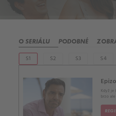
O SERIÁLU
PODOBNÉ
ZOBRA
S1
S2
S3
S4
Epizo
Když je 
brzo ale
REG