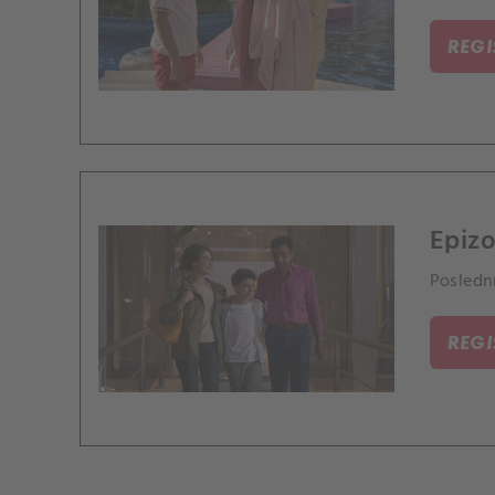
REG
Epizo
Poslední
REG