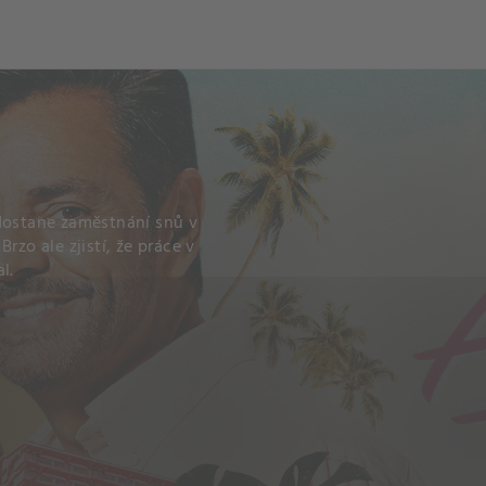
ch
Dcera národa
 dostane zaměstnání snů v
rzo ale zjistí, že práce v
l.