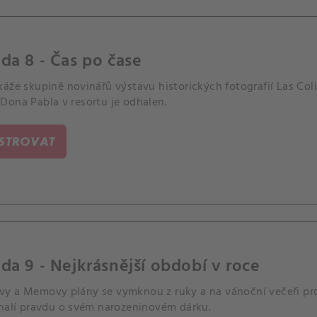
da 8 - Čas po čase
káže skupině novinářů výstavu historických fotografií Las Co
Dona Pabla v resortu je odhalen.
ISTROVAT
da 9 - Nejkrásnější období v roce
y a Memovy plány se vymknou z ruky a na vánoční večeři pr
dhalí pravdu o svém narozeninovém dárku.