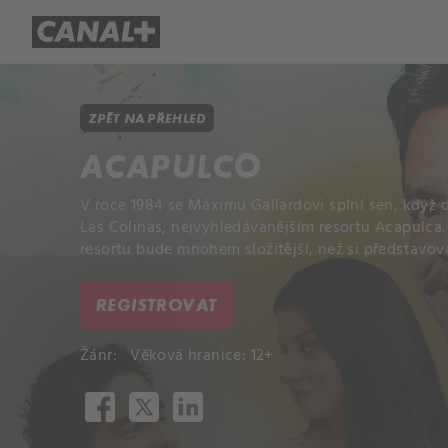
Přehled titulů
Apple TV
Molo
ZPĚT NA PŘEHLED
ACAPULCO
V roce 1984 se Máximu Gallardovi splní sen, když
Las Colinas, nejvyhledávanějším resortu Acapulca. B
resortu bude mnohem složitější, než si představova
REGISTROVAT
Žánr:
Věková hranice: 12+