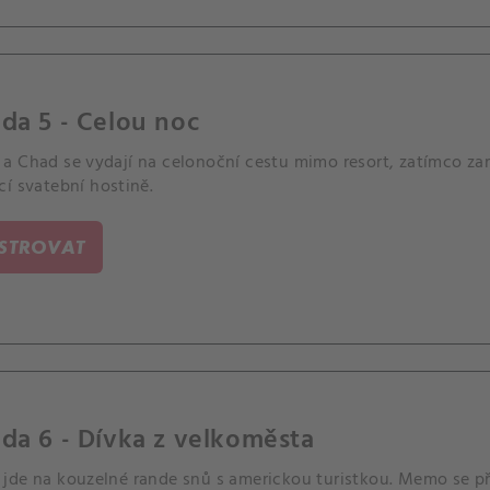
da 5 - Celou noc
a Chad se vydají na celonoční cestu mimo resort, zatímco zam
í svatební hostině.
ISTROVAT
da 6 - Dívka z velkoměsta
jde na kouzelné rande snů s americkou turistkou. Memo se při