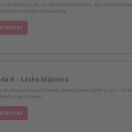
o učí Máxima, jak se stát elitním číšníkem, aby mohl obsluhov
í ohromit módního šéfredaktora.
ISTROVAT
da 4 - Láska bláznivá
u se ubytuje popová hvězda, která projeví zájem o Julii, což d
době na první rande.
ISTROVAT