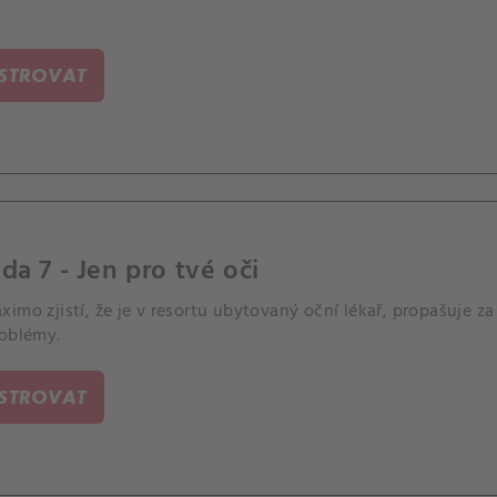
ISTROVAT
da 7 - Jen pro tvé oči
imo zjistí, že je v resortu ubytovaný oční lékař, propašuje z
roblémy.
ISTROVAT