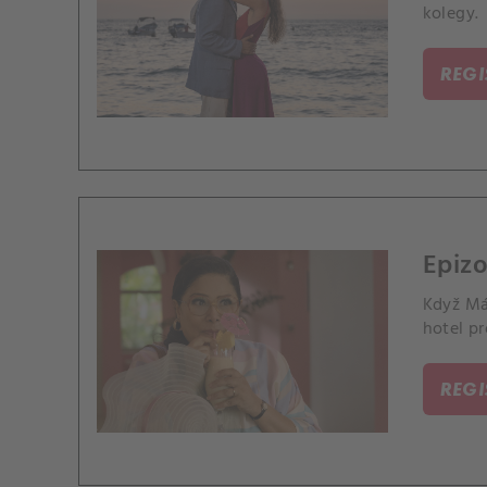
kolegy.
REG
Epizo
Když Máx
hotel p
REG