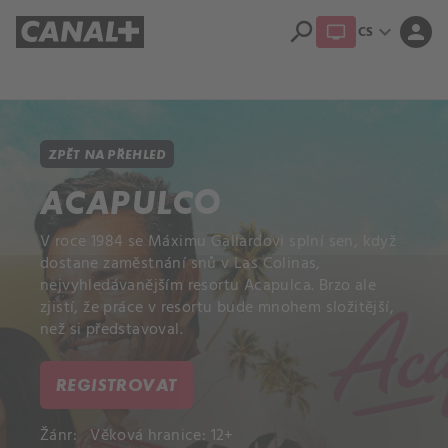
search
expand_more
person
CS
Přehled titulů
Apple TV
Moloch
Dcera národa
ZPĚT NA PŘEHLED
ACAPULCO
V roce 1984 se Máximu Gallardovi splní sen, když
dostane zaměstnání snů v Las Colinas,
nejvyhledávanějším resortu Acapulca. Brzo ale
zjistí, že práce v resortu bude mnohem složitější,
než si představoval.
REGISTROVAT
Žánr:
Věková hranice: 12+