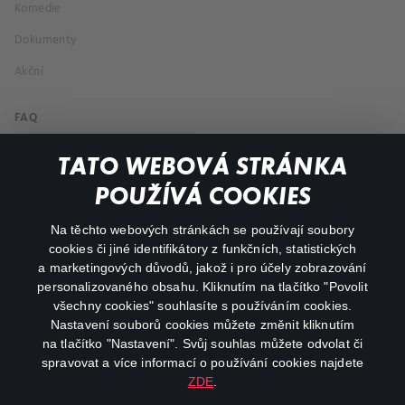
Komedie
Dokumenty
Akční
FAQ
Můj účet
TATO WEBOVÁ STRÁNKA
Důležité odkazy
POUŽÍVÁ COOKIES
Na těchto webových stránkách se používají soubory
facebook
instagram
cookies či jiné identifikátory z funkčních, statistických
a marketingových důvodů, jakož i pro účely zobrazování
personalizovaného obsahu. Kliknutím na tlačítko "Povolit
youtube
všechny cookies" souhlasíte s používáním cookies.
Nastavení souborů cookies můžete změnit kliknutím
na tlačítko "Nastavení". Svůj souhlas můžete odvolat či
spravovat a více informací o používání cookies najdete
ZDE
.