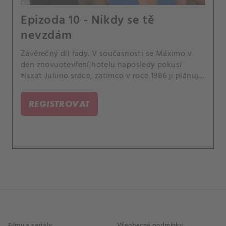
Epizoda 10 - Nikdy se tě
nevzdám
Závěrečný díl řady. V současnosti se Máximo v
den znovuotevření hotelu naposledy pokusí
získat Juliino srdce, zatímco v roce 1986 ji plánuje
požádat o ruku.
REGISTROVAT
Filmy a seriály
Všeobecné podmínky