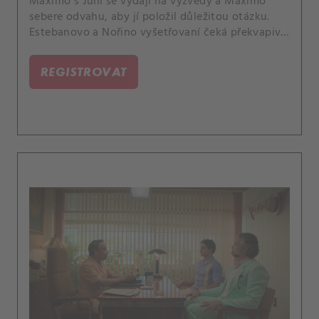
Máximo s Julií se vydají na výzvědy a Máximo
sebere odvahu, aby jí položil důležitou otázku.
Estebanovo a Nořino vyšetřovaní čeká překvapivý
zvrat.
REGISTROVAT