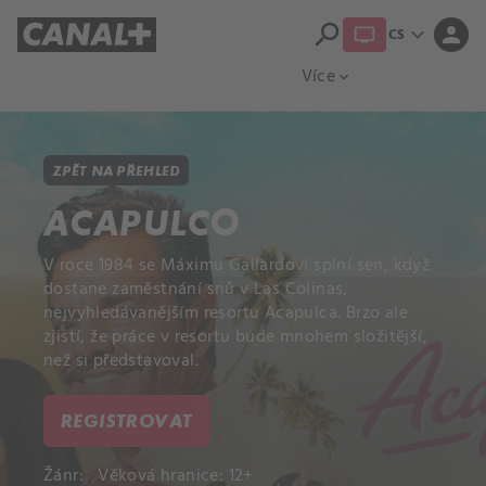
search
expand_more
person
CS
Přehled titulů
Apple TV
Moloch
Více
expand_more
ZPĚT NA PŘEHLED
ACAPULCO
V roce 1984 se Máximu Gallardovi splní sen, když
dostane zaměstnání snů v Las Colinas,
nejvyhledávanějším resortu Acapulca. Brzo ale
zjistí, že práce v resortu bude mnohem složitější,
než si představoval.
REGISTROVAT
Žánr:
Věková hranice: 12+