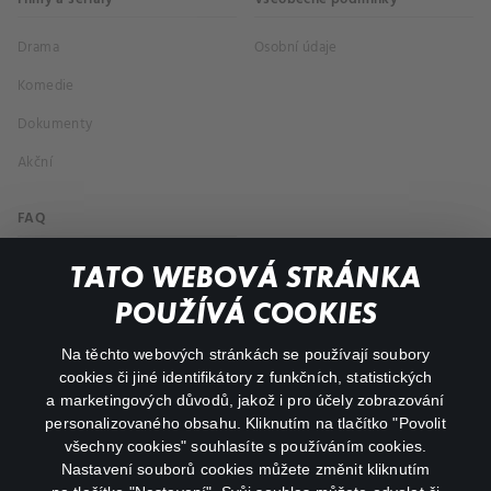
Drama
Osobní údaje
Komedie
Dokumenty
Akční
FAQ
Můj účet
TATO WEBOVÁ STRÁNKA
Důležité odkazy
POUŽÍVÁ COOKIES
Na těchto webových stránkách se používají soubory
facebook
instagram
cookies či jiné identifikátory z funkčních, statistických
a marketingových důvodů, jakož i pro účely zobrazování
personalizovaného obsahu. Kliknutím na tlačítko "Povolit
youtube
všechny cookies" souhlasíte s používáním cookies.
Nastavení souborů cookies můžete změnit kliknutím