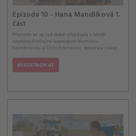
Epizoda 10 - Hana Mandlíková 1.
část
Přestože se ve své době střetávala s téměř
nepřemožitelnými legendami Martinou
Navrátilovou a Chris Evertovou, dokázala získat
čtyři grandslamové tituly. Hana Mandlíková
uspěla rovněž jako trenérka Jany Novotné a do
REGISTROVAT
špičkového tenisu dovedla svá dvojčata Marka a
Elizabeth.