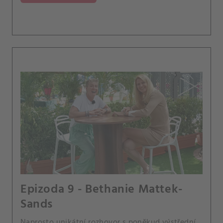
Epizoda 9 - Bethanie Mattek-
Sands
Naprosto unikátní rozhovor s poněkud výstřední