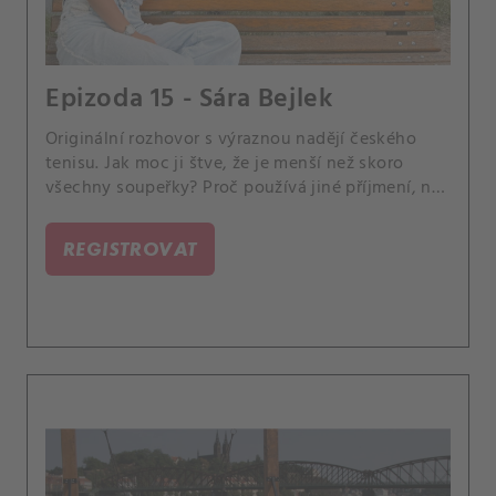
Epizoda 15 - Sára Bejlek
Originální rozhovor s výraznou nadějí českého
tenisu. Jak moc ji štve, že je menší než skoro
všechny soupeřky? Proč používá jiné příjmení, než
má v rodném listu? Proč nesleduje v televizi
tenis? A jak se poučila z aféry, kterou zažila na US
REGISTROVAT
Open?.