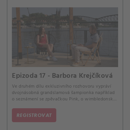
Epizoda 17 - Barbora Krejčíková
Ve druhém dílu exkluzivního rozhovoru vypráví
dvojnásobná grandslamová šampionka například
o seznámení se zpěvačkou Pink, o wimbledonské
konverzaci s hercem Tomem Cruisem nebo o
setkání s princeznou Kate.
REGISTROVAT