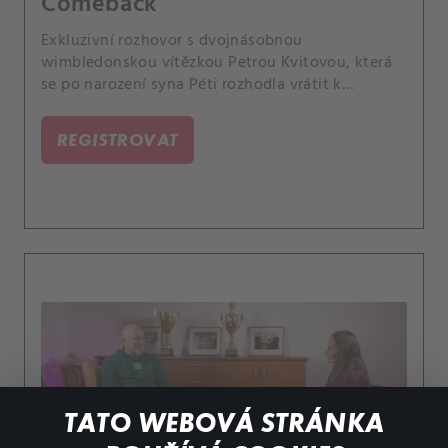
Comeback
Exkluzivní rozhovor s dvojnásobnou
wimbledonskou vítězkou Petrou Kvitovou, která
se po narození syna Péti rozhodla vrátit k
tenisové kariéře. Proč? Jak se po komplikovaném
porodu cítí na kurtu? Co by na WTA Tour chtěla
REGISTROVAT
dokázat? Jak má zařízené hlídání? A na kterých
turnajích se objeví?.
TATO WEBOVÁ STRÁNKA