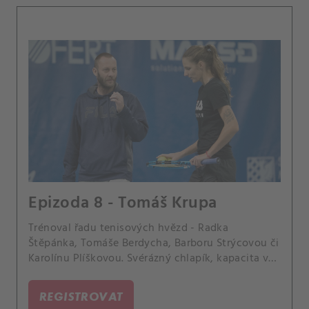
Epizoda 8 - Tomáš Krupa
Trénoval řadu tenisových hvězd - Radka
Štěpánka, Tomáše Berdycha, Barboru Strýcovou či
Karolínu Plíškovou. Svérázný chlapík, kapacita v
oboru, nyní vede vzhůru nadanou Lindu
Noskovou.
REGISTROVAT