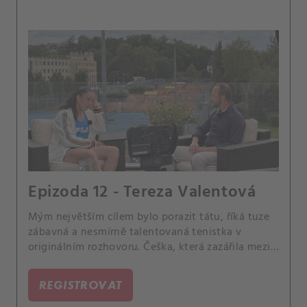
Epizoda 12 - Tereza Valentová
Mým největším cílem bylo porazit tátu, říká tuze
zábavná a nesmírně talentovaná tenistka v
originálním rozhovoru. Češka, která zazářila mezi
juniorkami, už čile šplhá na žebříčku dospělých.
REGISTROVAT