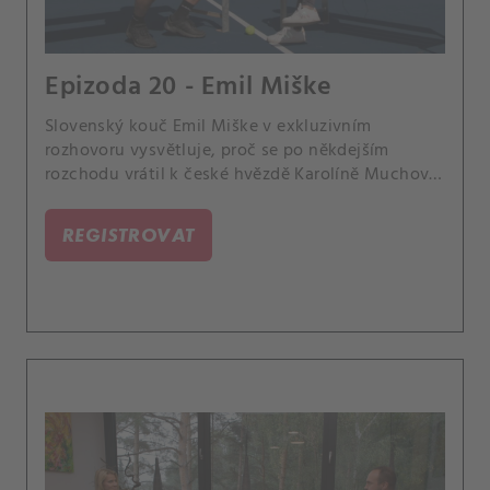
Epizoda 20 - Emil Miške
Slovenský kouč Emil Miške v exkluzivním
rozhovoru vysvětluje, proč se po někdejším
rozchodu vrátil k české hvězdě Karolíně Muchové.
Objasňuje též, proč s ní nevyráží na koncerty.
REGISTROVAT