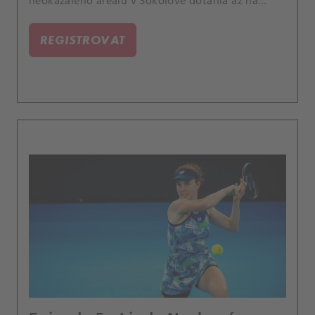
neokázalého areálu v Sokolově dotáhla až na
wimbledonský centrkurt, na němž loni převzala
vzácnou trofej.
REGISTROVAT