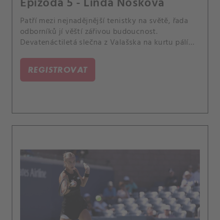
Epizoda 5 - Linda Nosková
Patří mezi nejnadějnější tenistky na světě, řada
odborníků jí věští zářivou budoucnost.
Devatenáctiletá slečna z Valašska na kurtu pálí
pecky od základní čáry, čímž maličko připomíná
svou hrdinku Serenu Williams.
REGISTROVAT