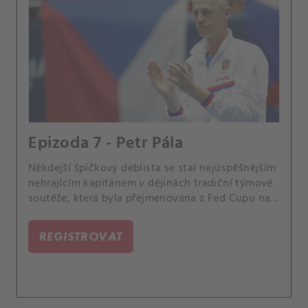
Epizoda 7 - Petr Pála
Někdejší špičkový deblista se stal nejúspěšnějším
nehrajícím kapitánem v dějinách tradiční týmové
soutěže, která byla přejmenována z Fed Cupu na
BJK Cup. Petr Pála šestkrát dovedl Češky k
triumfu.
REGISTROVAT