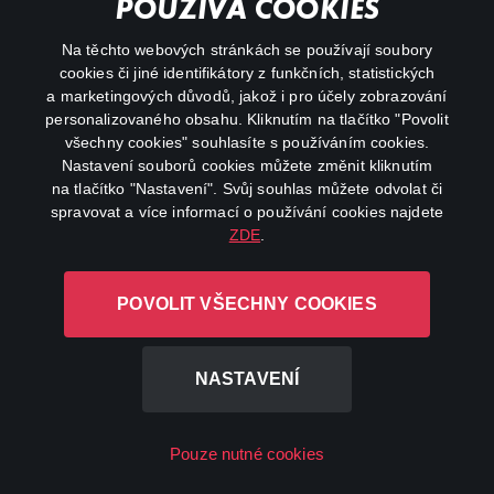
POUŽÍVÁ COOKIES
Na těchto webových stránkách se používají soubory
cookies či jiné identifikátory z funkčních, statistických
Epizoda 25 - David Kotyza
a marketingových důvodů, jakož i pro účely zobrazování
personalizovaného obsahu. Kliknutím na tlačítko "Povolit
Dovedl Petru Kvitovou ke dvěma wimbledonským
všechny cookies" souhlasíte s používáním cookies.
titulům. S Karolínou Plíškovou zažil výstup na
Nastavení souborů cookies můžete změnit kliknutím
pozici světové jedničky.
na tlačítko "Nastavení". Svůj souhlas můžete odvolat či
spravovat a více informací o používání cookies najdete
ZDE
.
REGISTROVAT
POVOLIT VŠECHNY COOKIES
NASTAVENÍ
Pouze nutné cookies