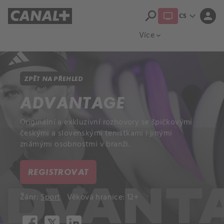
search
expand_more
person
CS
Přehled titulů
Apple TV
Moloch
Více
expand_more
ZPĚT NA PŘEHLED
ADVANTAGE
Originální a exkluzivní rozhovory se špičkovými
českými a slovenskými tenistkami i jinými
známými osobnostmi v branži.
REGISTROVAT
Žánr:
Sport
Věková hranice: 12+