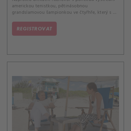
americkou tenistkou, pětinásobnou
grandslamovou šampionkou ve čtyřhře, který s ní
vedla její deblová parťačka Lucie Šafářová,
expertka CANAL+ Sport.
REGISTROVAT