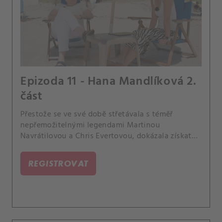
Epizoda 11 - Hana Mandlíková 2.
část
Přestože se ve své době střetávala s téměř
nepřemožitelnými legendami Martinou
Navrátilovou a Chris Evertovou, dokázala získat
čtyři grandslamové tituly. Hana Mandlíková
uspěla rovněž jako trenérka Jany Novotné a do
REGISTROVAT
špičkového tenisu dovedla svá dvojčata Marka a
Elizabeth.