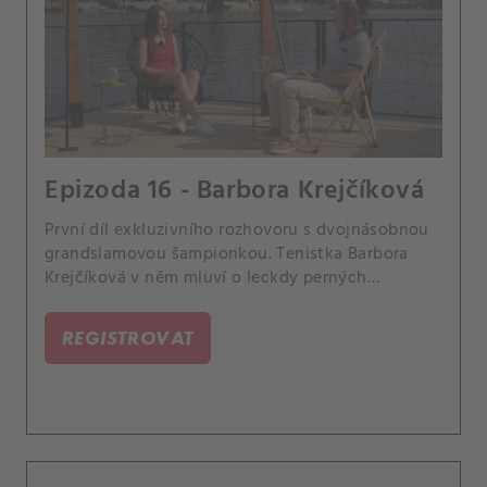
Epizoda 16 - Barbora Krejčíková
První díl exkluzivního rozhovoru s dvojnásobnou
grandslamovou šampionkou. Tenistka Barbora
Krejčíková v něm mluví o leckdy perných
začátcích kariéry, o vztahu s trenérkou Janou
Novotnou a užitečných radách od dalších legend.
REGISTROVAT