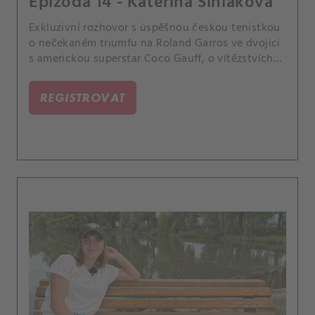
Epizoda 14 - Kateřina Siniaková
Exkluzivní rozhovor s úspěšnou českou tenistkou
o nečekaném triumfu na Roland Garros ve dvojici
s americkou superstar Coco Gauff, o vítězstvích
nad legendami Serenou Williams či Mariou
Šarapovou, o srdceryvných porážkách i zuření na
REGISTROVAT
kurtu.