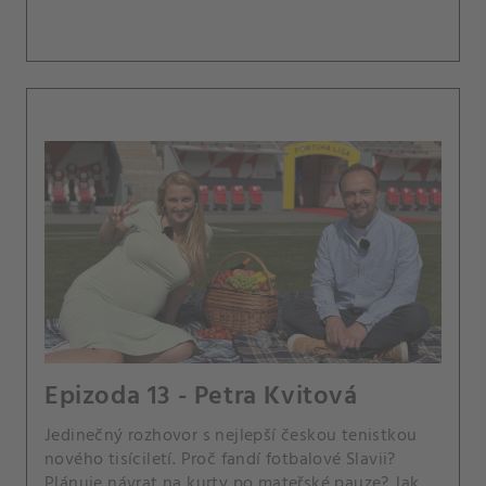
Epizoda 13 - Petra Kvitová
Jedinečný rozhovor s nejlepší českou tenistkou
nového tisíciletí. Proč fandí fotbalové Slavii?
Plánuje návrat na kurty po mateřské pauze? Jak