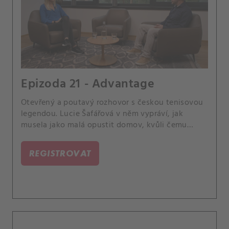
Epizoda 21 - Advantage
Otevřený a poutavý rozhovor s českou tenisovou
legendou. Lucie Šafářová v něm vypráví, jak
musela jako malá opustit domov, kvůli čemu
málem ukončila kariéru a jak se dostávala do
"zóny", v níž dokázala porazit takřka kohokoliv.
REGISTROVAT