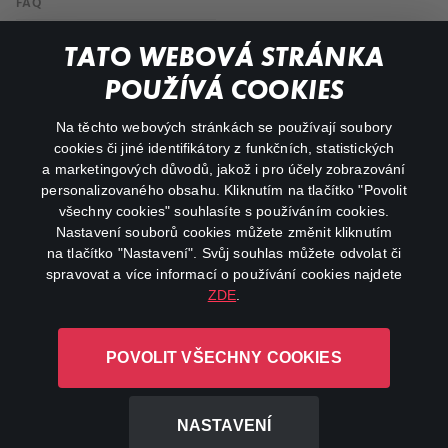
FAQ
Můj účet
TATO WEBOVÁ STRÁNKA
Důležité odkazy
POUŽÍVÁ COOKIES
Na těchto webových stránkách se používají soubory
facebook
instagram
cookies či jiné identifikátory z funkčních, statistických
a marketingových důvodů, jakož i pro účely zobrazování
personalizovaného obsahu. Kliknutím na tlačítko "Povolit
youtube
všechny cookies" souhlasíte s používáním cookies.
Nastavení souborů cookies můžete změnit kliknutím
na tlačítko "Nastavení". Svůj souhlas můžete odvolat či
spravovat a více informací o používání cookies najdete
ZDE
.
Canal+ Luxembourg S. à r.l. se sídlem Rue Albert Borschette 4,
L-1246 Luxembourg R.C.S.
POVOLIT VŠECHNY COOKIES
Luxembourg: B 87.905
Všechna práva vyhrazena
NASTAVENÍ
©
2026