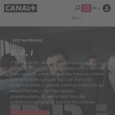
search
expand_more
person
CS
Přehled titulů
Apple TV
Moloch
Více
expand_more
ZPĚT NA PŘEHLED
B. R. I
V BRI Versailles, jednotce specializující se na
organizovaný zločin, se Saïd ujímá vedení elitního
týmu mladých policistů: Badriho, Vanessy, Juliena
a Socrata. Bude si muset najít své místo ve
skupině a vnutit jí metody, které se značně liší od
metod Patricka, charismatického a
respektovaného bývalého šéfa, který má
problematické vazby na zločince Érica Pereze.