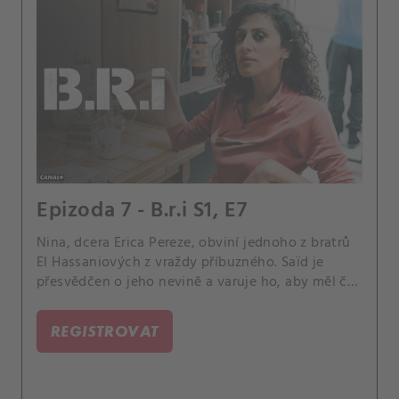
Epizoda 7 - B.r.i S1, E7
Nina, dcera Erica Pereze, obviní jednoho z bratrů
El Hassaniových z vraždy příbuzného. Saïd je
přesvědčen o jeho nevině a varuje ho, aby měl čas
uprchnout.
REGISTROVAT