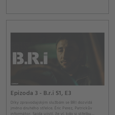
Epizoda 3 - B.r.i S1, E3
Díky zpravodajským službám se BRI dozvídá
jméno druhého střelce. Éric Perez, Patrickův
informátor, Saïda ujistí, že ví, kdo si střelbu