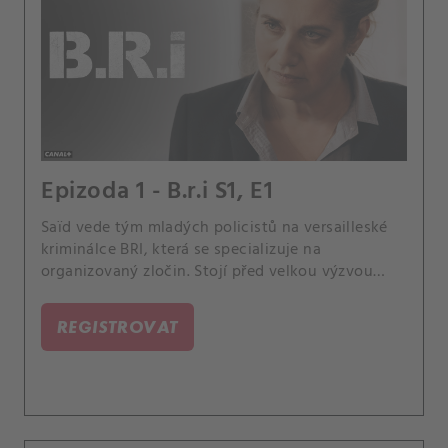
Epizoda 1 - B.r.i S1, E1
Saïd vede tým mladých policistů na versailleské
kriminálce BRI, která se specializuje na
organizovaný zločin. Stojí před velkou výzvou
nahradit Patricka, respektovaného bývalého šéfa.
REGISTROVAT