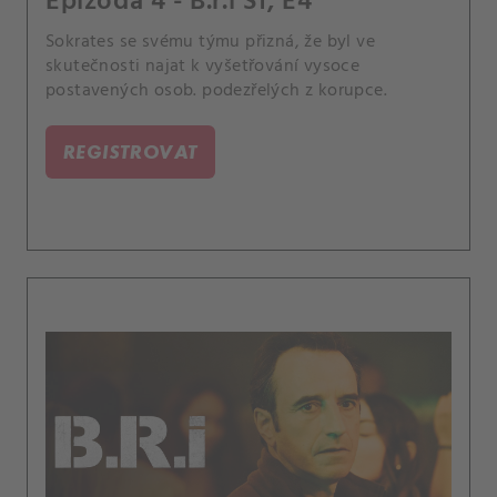
Epizoda 4 - B.r.i S1, E4
Sokrates se svému týmu přizná, že byl ve
skutečnosti najat k vyšetřování vysoce
postavených osob. podezřelých z korupce.
REGISTROVAT