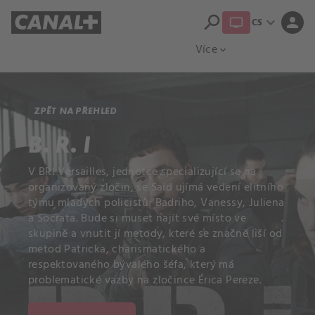
search
expand_more
person
CS
Přehled titulů
Apple TV
Moloch
Více
expand_more
ZPĚT NA PŘEHLED
B. R. I
V BRI Versailles, jednotce specializující se na
organizovaný zločin, se Saïd ujímá vedení elitního
týmu mladých policistů: Badriho, Vanessy, Juliena
a Socrata. Bude si muset najít své místo ve
skupině a vnutit jí metody, které se značně liší od
metod Patricka, charismatického a
respektovaného bývalého šéfa, který má
problematické vazby na zločince Érica Pereze.