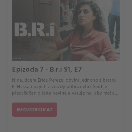
Epizoda 7 - B.r.i S1, E7
Nina, dcera Erica Pereze, obviní jednoho z bratrů
El Hassaniových z vraždy příbuzného. Saïd je
přesvědčen o jeho nevině a varuje ho, aby měl čas
uprchnout.
REGISTROVAT