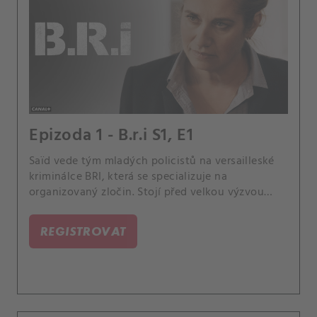
Epizoda 1 - B.r.i S1, E1
Saïd vede tým mladých policistů na versailleské
kriminálce BRI, která se specializuje na
organizovaný zločin. Stojí před velkou výzvou
nahradit Patricka, respektovaného bývalého šéfa.
REGISTROVAT