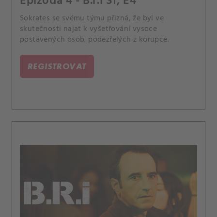
Epizoda 4 - B.r.i S1, E4
Sokrates se svému týmu přizná, že byl ve
skutečnosti najat k vyšetřování vysoce
postavených osob. podezřelých z korupce.
REGISTROVAT