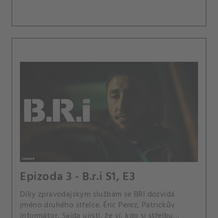
Epizoda 3 - B.r.i S1, E3
Díky zpravodajským službám se BRI dozvídá
jméno druhého střelce. Éric Perez, Patrickův
informátor, Saïda ujistí, že ví, kdo si střelbu