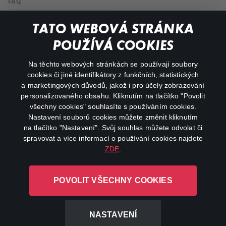
FAQ
Můj účet
TATO WEBOVÁ STRÁNKA
Důležité odkazy
POUŽÍVÁ COOKIES
Na těchto webových stránkách se používají soubory
facebook
instagram
cookies či jiné identifikátory z funkčních, statistických
a marketingových důvodů, jakož i pro účely zobrazování
personalizovaného obsahu. Kliknutím na tlačítko "Povolit
youtube
všechny cookies" souhlasíte s používáním cookies.
Nastavení souborů cookies můžete změnit kliknutím
na tlačítko "Nastavení". Svůj souhlas můžete odvolat či
spravovat a více informací o používání cookies najdete
ZDE
.
Canal+ Luxembourg S. à r.l. se sídlem Rue Albert Borschette 4,
L-1246 Luxembourg R.C.S.
POVOLIT VŠECHNY COOKIES
Luxembourg: B 87.905
Všechna práva vyhrazena
NASTAVENÍ
©
2026