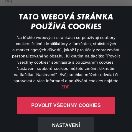
FAQ
Můj účet
TATO WEBOVÁ STRÁNKA
Důležité odkazy
POUŽÍVÁ COOKIES
Na těchto webových stránkách se používají soubory
facebook
instagram
cookies či jiné identifikátory z funkčních, statistických
a marketingových důvodů, jakož i pro účely zobrazování
personalizovaného obsahu. Kliknutím na tlačítko "Povolit
youtube
všechny cookies" souhlasíte s používáním cookies.
Nastavení souborů cookies můžete změnit kliknutím
na tlačítko "Nastavení". Svůj souhlas můžete odvolat či
spravovat a více informací o používání cookies najdete
ZDE
.
Canal+ Luxembourg S. à r.l. se sídlem Rue Albert Borschette 4,
L-1246 Luxembourg R.C.S.
POVOLIT VŠECHNY COOKIES
Luxembourg: B 87.905
Všechna práva vyhrazena
NASTAVENÍ
©
2026