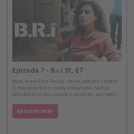
Epizoda 7 - B.r.i S1, E7
Nina, dcera Erica Pereze, obviní jednoho z bratrů
El Hassaniových z vraždy příbuzného. Saïd je
přesvědčen o jeho nevině a varuje ho, aby měl čas
uprchnout.
REGISTROVAT