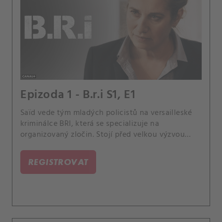
Epizoda 1 - B.r.i S1, E1
Saïd vede tým mladých policistů na versailleské
kriminálce BRI, která se specializuje na
organizovaný zločin. Stojí před velkou výzvou
nahradit Patricka, respektovaného bývalého šéfa.
REGISTROVAT