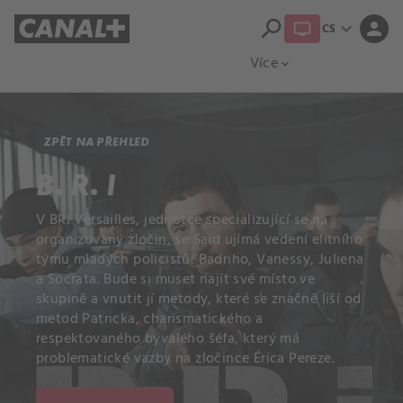
search
expand_more
person
CS
Přehled titulů
Apple TV
Moloch
Více
expand_more
ZPĚT NA PŘEHLED
B. R. I
V BRI Versailles, jednotce specializující se na
organizovaný zločin, se Saïd ujímá vedení elitního
týmu mladých policistů: Badriho, Vanessy, Juliena
a Socrata. Bude si muset najít své místo ve
skupině a vnutit jí metody, které se značně liší od
metod Patricka, charismatického a
respektovaného bývalého šéfa, který má
problematické vazby na zločince Érica Pereze.