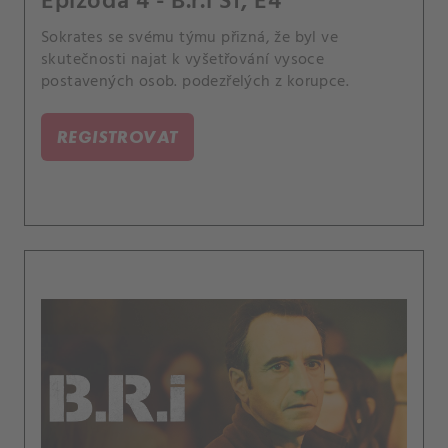
Epizoda 4 - B.r.i S1, E4
Sokrates se svému týmu přizná, že byl ve
skutečnosti najat k vyšetřování vysoce
postavených osob. podezřelých z korupce.
REGISTROVAT