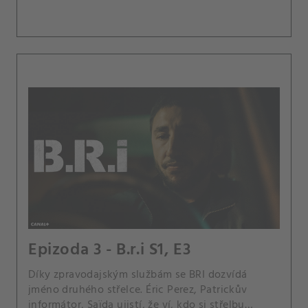
Epizoda 3 - B.r.i S1, E3
Díky zpravodajským službám se BRI dozvídá
jméno druhého střelce. Éric Perez, Patrickův
informátor, Saïda ujistí, že ví, kdo si střelbu