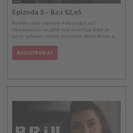
Epizoda 5 - B.r.i S2,e5
Konflikt mezi rodinami Perezových a El
Hassaniových se ještě více vyostřuje. Když je
jejich synovec unesen Ericovými dětmi Ninou a
Jordanem, bratři El Hassaniovi dávají Saïdovi tři
dny na to, aby ho našel, jinak vyhlásí válku
REGISTROVAT
celému klanu Perezových.