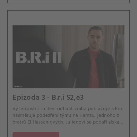
Epizoda 3 - B.r.i S2,e3
Vyšetřování s cílem odhalit vraha pokračuje a Eric
nasměruje podezření týmu na Hamzu, jednoho z
bratrů El Hassaniových. Julienovi se podaří získat
svého prvního informátora, Rayana.