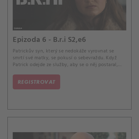
Epizoda 6 - B.r.i S2,e6
Patrickův syn, který se nedokáže vyrovnat se
smrtí své matky, se pokusí o sebevraždu. Když
Patrick odejde ze služby, aby se o něj postaral,
Saïd je znovu přijat do týmu.
REGISTROVAT