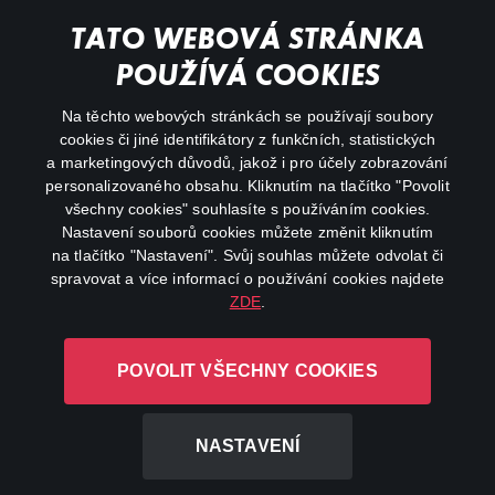
Můj účet
TATO WEBOVÁ STRÁNKA
Důležité odkazy
POUŽÍVÁ COOKIES
Na těchto webových stránkách se používají soubory
facebook
instagram
cookies či jiné identifikátory z funkčních, statistických
a marketingových důvodů, jakož i pro účely zobrazování
personalizovaného obsahu. Kliknutím na tlačítko "Povolit
youtube
všechny cookies" souhlasíte s používáním cookies.
Nastavení souborů cookies můžete změnit kliknutím
na tlačítko "Nastavení". Svůj souhlas můžete odvolat či
spravovat a více informací o používání cookies najdete
ZDE
.
Canal+ Luxembourg S. à r.l. se sídlem Rue Albert Borschette 4,
L-1246 Luxembourg R.C.S.
POVOLIT VŠECHNY COOKIES
Luxembourg: B 87.905
Všechna práva vyhrazena
NASTAVENÍ
©
2026