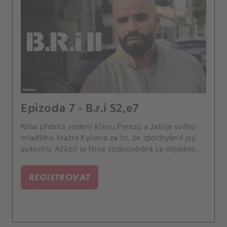
Epizoda 7 - B.r.i S2,e7
Nina přebírá vedení klanu Perezů a zabije svého
mladšího bratra Kyliana za to, že zpochybnil její
autoritu. Ačkoli je Nina zodpovědná za objednání
vraždy svého otce, podaří se jí zmanipulovat B.
REGISTROVAT