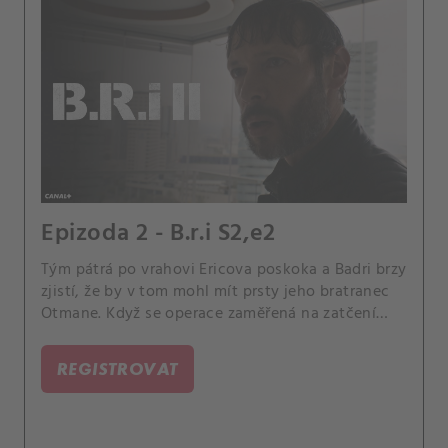
Epizoda 2 - B.r.i S2,e2
Tým pátrá po vrahovi Ericova poskoka a Badri brzy
zjistí, že by v tom mohl mít prsty jeho bratranec
Otmane. Když se operace zaměřená na zatčení
podezřelých vymkne kontrole, Vanessa vystřelí a
poprvé ve své kariéře někoho zabije.
REGISTROVAT