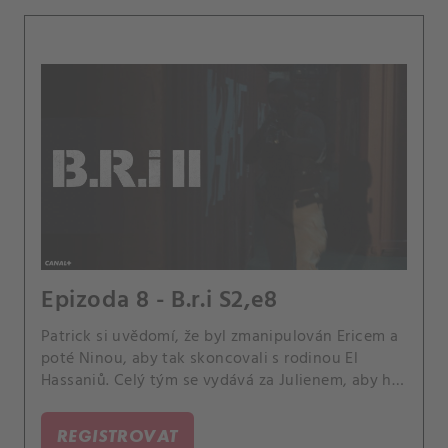
Epizoda 8 - B.r.i S2,e8
Patrick si uvědomí, že byl zmanipulován Ericem a
poté Ninou, aby tak skoncovali s rodinou El
Hassaniů. Celý tým se vydává za Julienem, aby ho
zastavil, což vyvrcholí masivní přestřelkou na
úseku dálnice.
REGISTROVAT