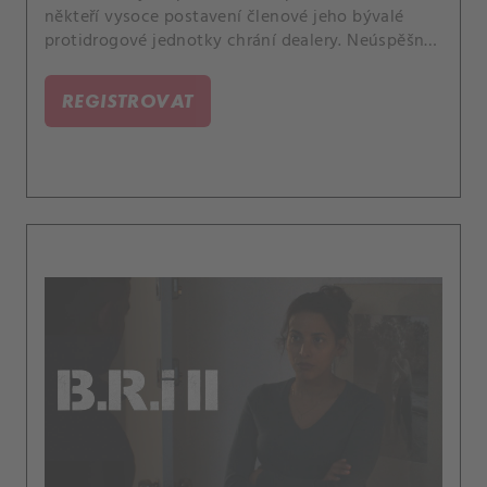
někteří vysoce postavení členové jeho bývalé
protidrogové jednotky chrání dealery. Neúspěšný
pokus o vraždu Ericova syna, vede k dalšímu
nárůstu napětí mezi rodinou Perezových a bratry
REGISTROVAT
El Hassaniovými.