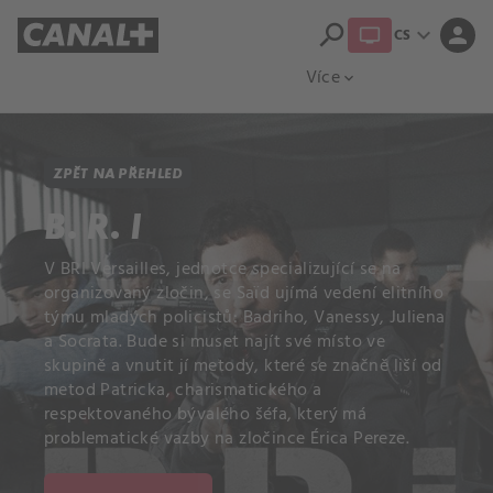
search
expand_more
person
CS
Přehled titulů
Apple TV
Moloch
Více
expand_more
ZPĚT NA PŘEHLED
B. R. I
V BRI Versailles, jednotce specializující se na
organizovaný zločin, se Saïd ujímá vedení elitního
týmu mladých policistů: Badriho, Vanessy, Juliena
a Socrata. Bude si muset najít své místo ve
skupině a vnutit jí metody, které se značně liší od
metod Patricka, charismatického a
respektovaného bývalého šéfa, který má
problematické vazby na zločince Érica Pereze.