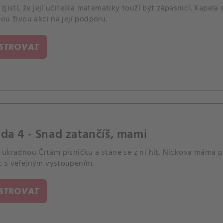
zjistí, že její učitelka matematiky touží být zápasnicí. Kape
ou živou akci na její podporu.
ISTROVAT
da 4 - Snad zatančíš, mami
ukradnou Črtám písničku a stane se z ní hit. Nickova máma pr
 s veřejným vystoupením.
ISTROVAT