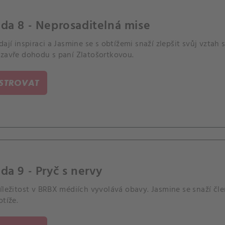
da 8 - Neprosaditelná mise
dají inspiraci a Jasmine se s obtížemi snaží zlepšit svůj vztah
uzavře dohodu s paní Zlatošortkovou.
ISTROVAT
da 9 - Pryč s nervy
íležitost v BRBX médiích vyvolává obavy. Jasmine se snaží člen
otíže.