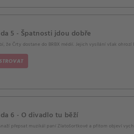
da 5 - Špatnosti jdou dobře
bí, že Črty dostane do BRBX médií. Jejich vysílání však ohrozí 
ISTROVAT
da 6 - O divadlo tu běží
snaží přepsat muzikál paní Zlatošortkové a přitom objeví vych