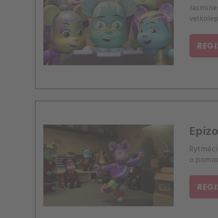
Jasmine 
velkolep
REG
Epizo
Rytmáci 
o pomoc
REG