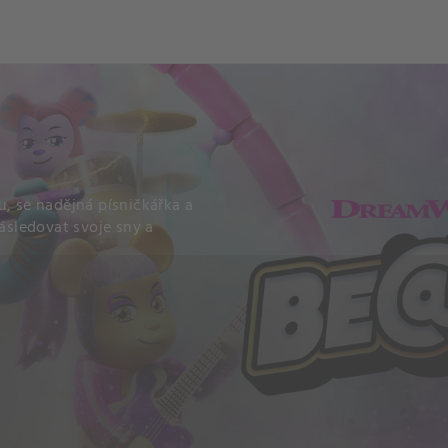
ch
Dcera národa
u, se nadějná písničkářka a
následovat svoje sny a