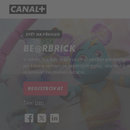
Přehled titulů
Apple TV
Molo
ZPĚT NA PŘEHLED
BE@RBRICK
V městečku, kde mají svou roli všichni předurčeno
její kapela vymaní ze zaběhlých kolejí, aby mohli 
inspirovat ke změně i ostatní.
REGISTROVAT
Žánr:
Děti