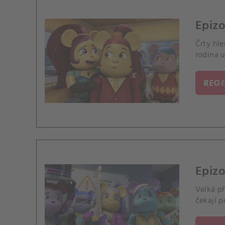
Epizo
Črty hle
rodina 
REG
Epizo
Velká př
čekají p