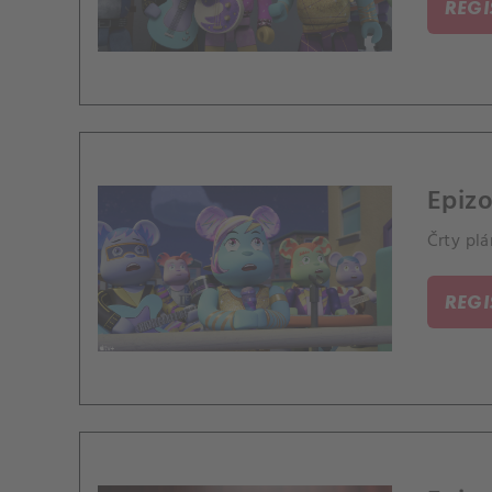
REG
Epiz
Črty plá
REG