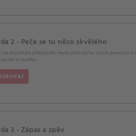
da 2 - Peče se tu něco skvělého
i ke zkouškám přizpůsobí neobvyklé místo. Jejich poselství o 
sila něco nového.
ISTROVAT
da 3 - Zápas a zpěv