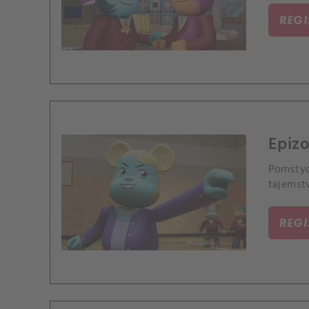
REG
Epizo
Pomstyc
tajemst
REG