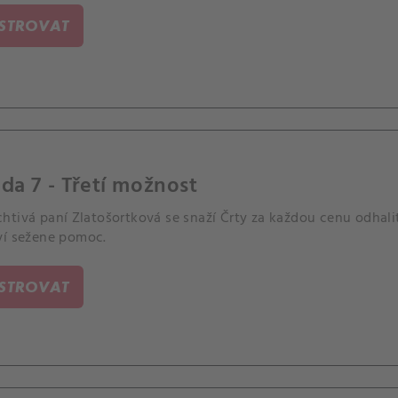
ISTROVAT
da 7 - Třetí možnost
htivá paní Zlatošortková se snaží Črty za každou cenu odhali
ví sežene pomoc.
ISTROVAT