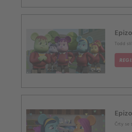
Epizo
Todd slí
REG
Epizo
Črty se 