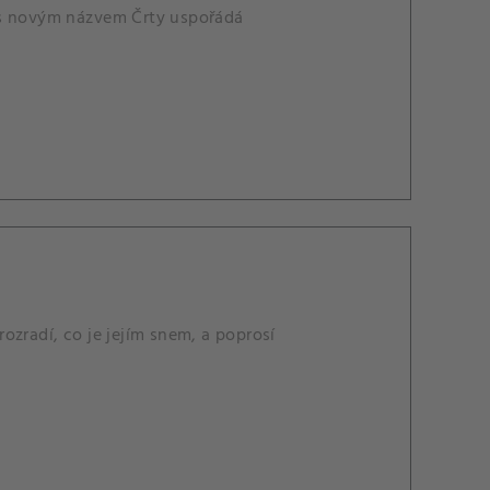
la s novým názvem Črty uspořádá
ozradí, co je jejím snem, a poprosí