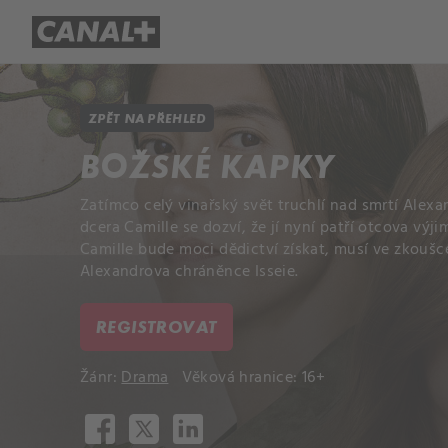
Přehled titulů
Apple TV
Molo
ZPĚT NA PŘEHLED
BOŽSKÉ KAPKY
Zatímco celý vinařský svět truchlí nad smrtí Alexa
dcera Camille se dozví, že jí nyní patří otcova výj
Camille bude moci dědictví získat, musí ve zkoušc
Alexandrova chráněnce Isseie.
REGISTROVAT
Žánr:
Drama
Věková hranice: 16+