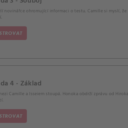
da 3 - Souboj
ělí novinářce ohromující informaci o testu. Camille si myslí, že u
í.
ISTROVAT
da 4 - Základ
mezi Camille a Isseiem stoupá. Honoka obdrží zprávu od Hirok
í.
ISTROVAT