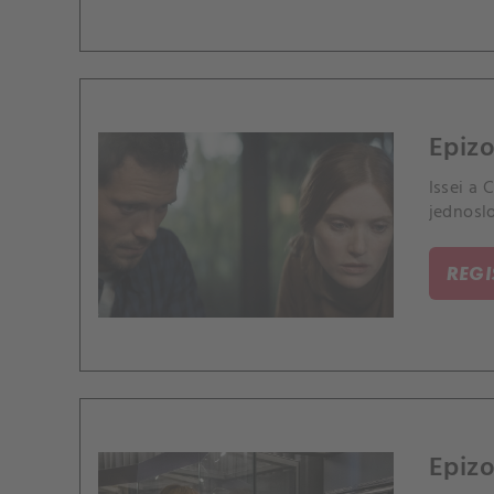
Epizo
Issei a 
jednosl
REG
Epizo