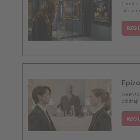
Camille 
své mat
REG
Epizo
Lorenzo 
odlétají
REG