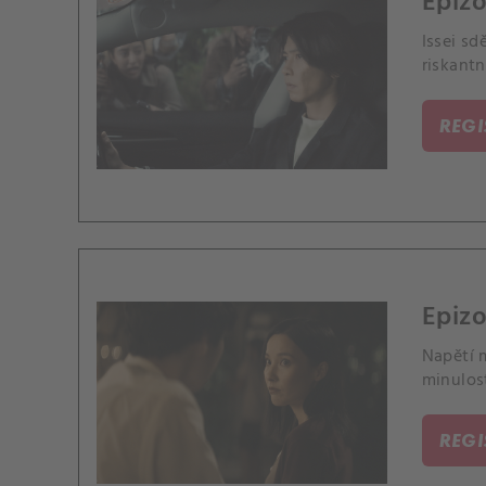
Epizo
Issei sd
riskantn
REG
Epizo
Napětí 
minulost
REG