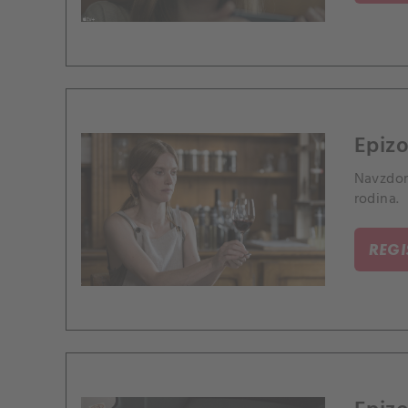
Epizo
Navzdor
rodina.
REG