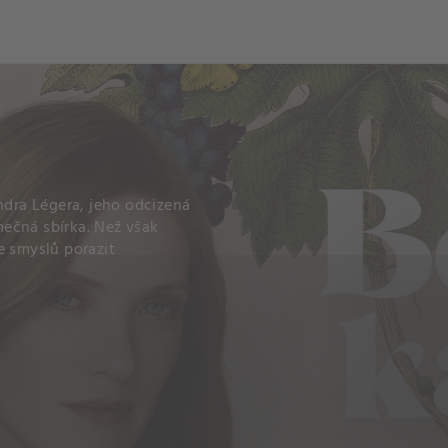
ch
Dcera národa
ndra Légera, jeho odcizená
imečná sbírka. Než však
e smyslů porazit