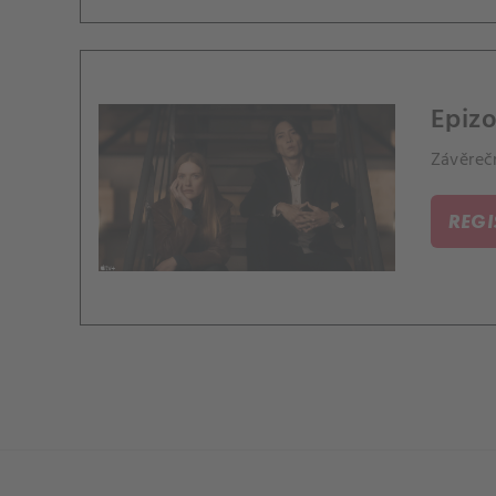
Epizo
Závěrečn
REG