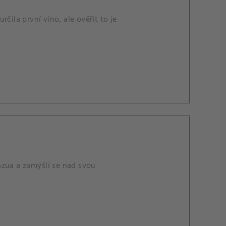
rčila první víno, ale ověřit to je
azua a zamýšlí se nad svou