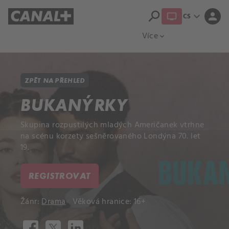
search
expand_more
person
CS
Přehled titulů
Apple TV
Moloch
Více
expand_more
ZPĚT NA PŘEHLED
BUKANÝRKY
Skupina rozpustilých mladých Američanek vtrhne
na scénu korzety sešněrovaného Londýna 70. let
19.
REGISTROVAT
Žánr:
Drama
Věková hranice: 16+