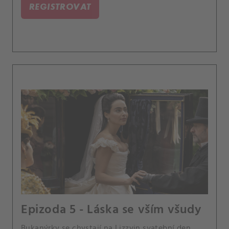
REGISTROVAT
Epizoda 5 - Láska se vším všudy
Bukanýrky se chystají na Lizzyin svatební den.