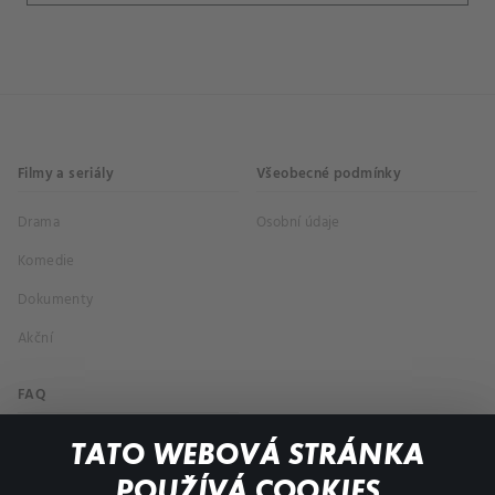
Filmy a seriály
Všeobecné podmínky
Drama
Osobní údaje
Komedie
Dokumenty
Akční
FAQ
Můj účet
TATO WEBOVÁ STRÁNKA
Důležité odkazy
POUŽÍVÁ COOKIES