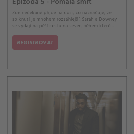
Epizoda 5 - Pomalá smrt
Zoë nečekaně přijde na cosi, co naznačuje, že
spiknutí je mnohem rozsáhlejší. Sarah a Downey
se vydají na pěší cestu na sever, během které
poodkrývají svou minulost.
REGISTROVAT