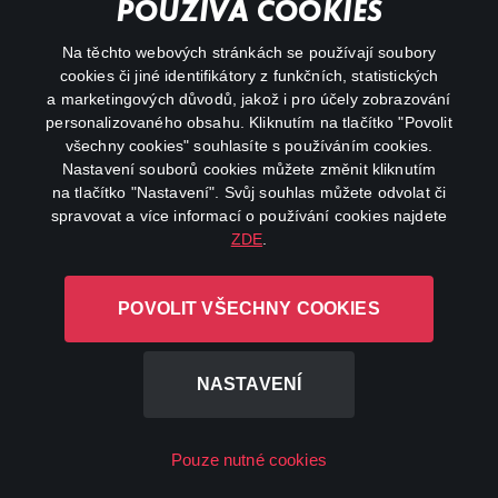
Důležité odkazy
POUŽÍVÁ COOKIES
Na těchto webových stránkách se používají soubory
facebook
instagram
cookies či jiné identifikátory z funkčních, statistických
a marketingových důvodů, jakož i pro účely zobrazování
personalizovaného obsahu. Kliknutím na tlačítko "Povolit
youtube
všechny cookies" souhlasíte s používáním cookies.
Nastavení souborů cookies můžete změnit kliknutím
na tlačítko "Nastavení". Svůj souhlas můžete odvolat či
spravovat a více informací o používání cookies najdete
ZDE
.
Canal+ Luxembourg S. à r.l. se sídlem Rue Albert Borschette 4,
L-1246 Luxembourg R.C.S.
POVOLIT VŠECHNY COOKIES
Luxembourg: B 87.905
Všechna práva vyhrazena
NASTAVENÍ
©
2026
Pouze nutné cookies