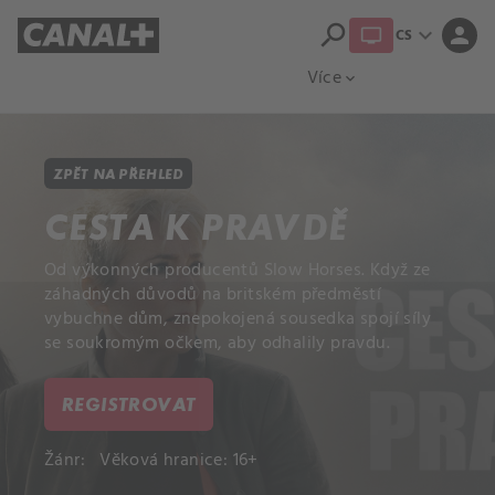
search
expand_more
person
CS
Přehled titulů
Apple TV
Moloch
Více
expand_more
ZPĚT NA PŘEHLED
CESTA K PRAVDĚ
Od výkonných producentů Slow Horses. Když ze
záhadných důvodů na britském předměstí
vybuchne dům, znepokojená sousedka spojí síly
se soukromým očkem, aby odhalily pravdu.
REGISTROVAT
Žánr:
Věková hranice: 16+