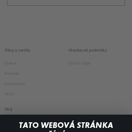
Filmy a seriály
Všeobecné podmínky
Drama
Osobní údaje
Komedie
Dokumenty
Akční
FAQ
Můj účet
TATO WEBOVÁ STRÁNKA