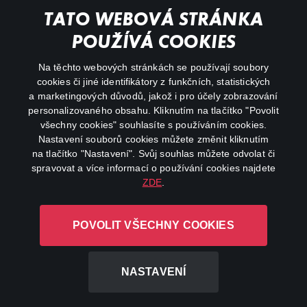
Můj účet
TATO WEBOVÁ STRÁNKA
Důležité odkazy
POUŽÍVÁ COOKIES
Na těchto webových stránkách se používají soubory
facebook
instagram
cookies či jiné identifikátory z funkčních, statistických
a marketingových důvodů, jakož i pro účely zobrazování
personalizovaného obsahu. Kliknutím na tlačítko "Povolit
youtube
všechny cookies" souhlasíte s používáním cookies.
Nastavení souborů cookies můžete změnit kliknutím
na tlačítko "Nastavení". Svůj souhlas můžete odvolat či
spravovat a více informací o používání cookies najdete
ZDE
.
Canal+ Luxembourg S. à r.l. se sídlem Rue Albert Borschette 4,
L-1246 Luxembourg R.C.S.
POVOLIT VŠECHNY COOKIES
Luxembourg: B 87.905
Všechna práva vyhrazena
NASTAVENÍ
©
2026