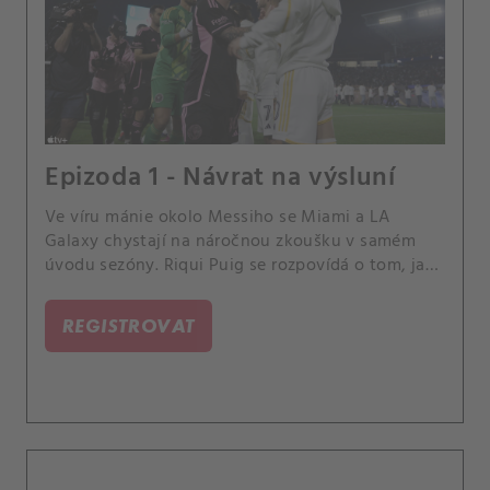
Epizoda 1 - Návrat na výsluní
Ve víru mánie okolo Messiho se Miami a LA
Galaxy chystají na náročnou zkoušku v samém
úvodu sezóny. Riqui Puig se rozpovídá o tom, jaký
tlak s sebou nesou hvězdná očekávání.
REGISTROVAT