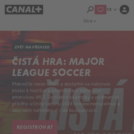
search
expand_more
person
CS
Přehled titulů
Apple TV
Moloch
Více
expand_more
ZPĚT NA PŘEHLED
ČISTÁ HRA: MAJOR
LEAGUE SOCCER
Překročte meze hřiště a dostaňte se nebývale
blízko k hráčům a osobnostem hýbajícím
americkou MLS. Úchvatné okamžiky a podmanivé
příběhy učinily sezónu 2024 nezapomenutelnou a
daly nám nahlédnout i do budoucnosti.
REGISTROVAT