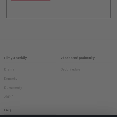
Filmy a seriály
Všeobecné podmínky
Drama
Osobní údaje
Komedie
Dokumenty
Akční
FAQ