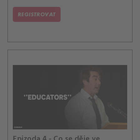
naučily.
REGISTROVAT
Epizoda 4 - Co se děje ve