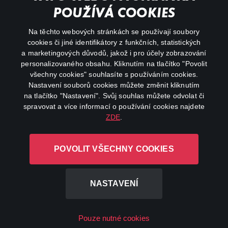
Důležité odkazy
POUŽÍVÁ COOKIES
Na těchto webových stránkách se používají soubory
facebook
instagram
cookies či jiné identifikátory z funkčních, statistických
a marketingových důvodů, jakož i pro účely zobrazování
personalizovaného obsahu. Kliknutím na tlačítko "Povolit
youtube
všechny cookies" souhlasíte s používáním cookies.
Nastavení souborů cookies můžete změnit kliknutím
na tlačítko "Nastavení". Svůj souhlas můžete odvolat či
spravovat a více informací o používání cookies najdete
ZDE
.
Canal+ Luxembourg S. à r.l. se sídlem Rue Albert Borschette 4,
L-1246 Luxembourg R.C.S.
POVOLIT VŠECHNY COOKIES
Luxembourg: B 87.905
Všechna práva vyhrazena
NASTAVENÍ
©
2026
Pouze nutné cookies