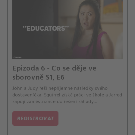
Epizoda 6 - Co se děje ve
sborovně S1, E6
John a Judy řeší nepříjemné následky svého
dostaveníčka. Squirrel získá práci ve škole a Jarred
zapojí zaměstnance do řešení záhady
okopírovaných zadků.
REGISTROVAT