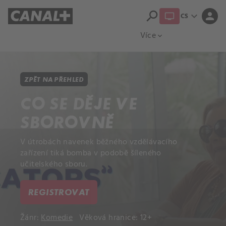
search
expand_more
person
CS
Přehled titulů
Apple TV
Moloch
Více
expand_more
ZPĚT NA PŘEHLED
CO SE DĚJE VE
SBOROVNĚ
V útrobách navenek běžného vzdělávacího
zařízení tiká bomba v podobě šíleného
učitelského sboru.
REGISTROVAT
Žánr:
Komedie
Věková hranice: 12+