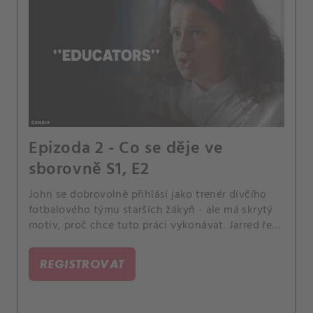
Epizoda 2 - Co se děje ve
sborovně S1, E2
John se dobrovolně přihlásí jako trenér dívčího
fotbalového týmu starších žákyň - ale má skrytý
motiv, proč chce tuto práci vykonávat. Jarred řeší
problémy s velmi naštvanými rodiči a problémy s
parkováním.
REGISTROVAT