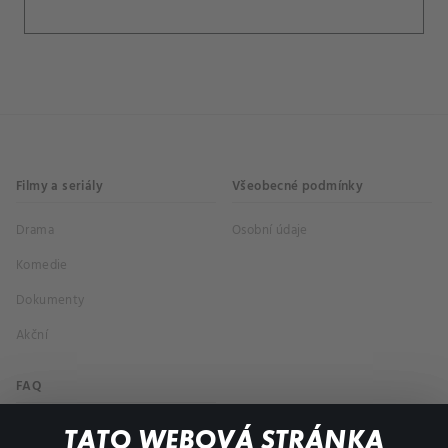
Filmy a seriály
Všeobecné podmínky
Drama
Osobní údaje
Komedie
Dokumenty
Akční
FAQ
Můj účet
TATO WEBOVÁ STRÁNKA