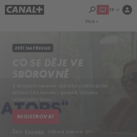
search
expand_more
person
CS
Přehled titulů
Apple TV
Moloch
Více
expand_more
ZPĚT NA PŘEHLED
CO SE DĚJE VE
SBOROVNĚ
V útrobách navenek běžného vzdělávacího
zařízení tiká bomba v podobě šíleného
učitelského sboru.
REGISTROVAT
Žánr:
Komedie
Věková hranice: 12+