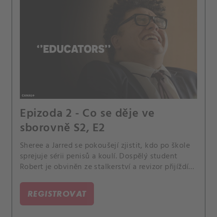
Epizoda 2 - Co se děje ve
sborovně S2, E2
Sheree a Jarred se pokoušejí zjistit, kdo po škole
sprejuje sérii penisů a koulí. Dospělý student
Robert je obviněn ze stalkerství a revizor přijíždí
do školy do naprostého chaosu.
REGISTROVAT