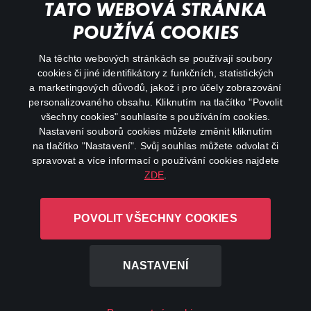
Můj účet
TATO WEBOVÁ STRÁNKA
Důležité odkazy
POUŽÍVÁ COOKIES
Na těchto webových stránkách se používají soubory
facebook
instagram
cookies či jiné identifikátory z funkčních, statistických
a marketingových důvodů, jakož i pro účely zobrazování
personalizovaného obsahu. Kliknutím na tlačítko "Povolit
youtube
všechny cookies" souhlasíte s používáním cookies.
Nastavení souborů cookies můžete změnit kliknutím
na tlačítko "Nastavení". Svůj souhlas můžete odvolat či
spravovat a více informací o používání cookies najdete
ZDE
.
Canal+ Luxembourg S. à r.l. se sídlem Rue Albert Borschette 4,
L-1246 Luxembourg R.C.S.
POVOLIT VŠECHNY COOKIES
Luxembourg: B 87.905
Všechna práva vyhrazena
NASTAVENÍ
©
2026