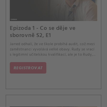
Epizoda 1 - Co se děje ve
sborovně S2, E1
Jarred odhalí, že ve škole probíhá audit, což mezi
zaměstnanci vyvolává velké obavy. Rudy se vrací
s legitimní učitelskou kvalifikací, ale je to Rudy,
nebo někdo jiný? A Vinnie se pokusí zabít
jednoho ze svých studentů - laskavostí.
REGISTROVAT