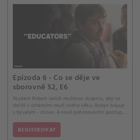
Epizoda 6 - Co se děje ve
sborovně S2, E6
Student Robert založí mužskou skupinu, aby se
sblížil s ostatními muži svého věku; Robyn bojuje
s bývalým - znovu. A nové pohotovostní postupy
ve škole všechny zmatou.
REGISTROVAT