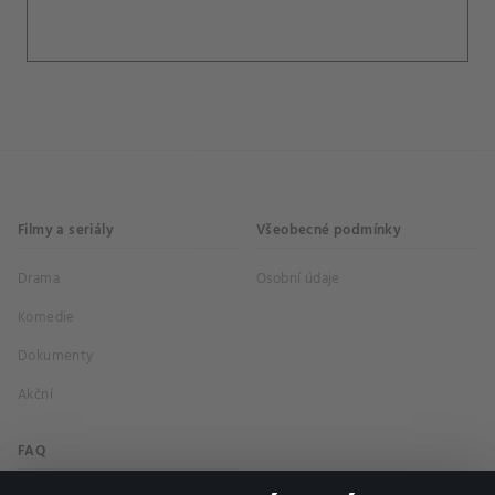
Filmy a seriály
Všeobecné podmínky
Drama
Osobní údaje
Komedie
Dokumenty
Akční
FAQ