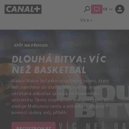
search
expand_more
person
CS
Přehled titulů
Apple TV
Moloch
Více
expand_more
ZPĚT NA PŘEHLED
DLOUHÁ BITVA: VÍC
NEŽ BASKETBAL
Makur Maker byl pětihvězdičkový talent, který
měl namířeno do draftu NBA, než ho jedna
nečekaná odbočka zavedla na Howardovu
univerzitu. Tento inspirativní dokumentární seriál
sleduje Makurovu cestu a odhodlání přepsat s
pomocí rodiny svůj příběh.
REGISTROVAT