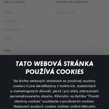
Filmy a seriály
Všeobecné podmínky
Drama
Osobní údaje
Komedie
Dokumenty
Akční
FAQ
Můj účet
TATO WEBOVÁ STRÁNKA
Důležité odkazy
POUŽÍVÁ COOKIES
Na těchto webových stránkách se používají soubory
facebook
instagram
cookies či jiné identifikátory z funkčních, statistických
a marketingových důvodů, jakož i pro účely zobrazování
personalizovaného obsahu. Kliknutím na tlačítko "Povolit
youtube
všechny cookies" souhlasíte s používáním cookies.
Nastavení souborů cookies můžete změnit kliknutím