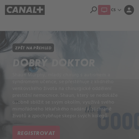
search
expand_more
person
CS
Přehled titulů
Apple TV
Moloch
Dcera národa
ZPĚT NA PŘEHLED
DOBRÝ DOKTOR
Shaun Murphy, mladý chirurg s autismem a
syndromem učence, se přestěhuje z klidného
venkovského života na chirurgické oddělení
prestižní nemocnice. Shaun, který se nedokáže
osobně sblížit se svým okolím, využívá svého
mimořádného lékařského nadání k záchraně
životů a zpochybňuje skepsi svých kolegů.
REGISTROVAT