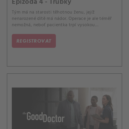
Epizoda 4 - Trubky
Tým má na starosti těhotnou ženu, jejíž
nenarozené dítě má nádor. Operace je ale téměř
nemožná, neboť pacientka trpí vysokou
srážlivostí krve.
REGISTROVAT