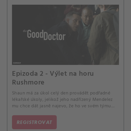
Epizoda 2 - Výlet na horu
Rushmore
Shaun má za úkol celý den provádět podřadné
lékařské úkoly, jelikož jeho nadřízený Mendelez
mu chce dát jasně najevo, že ho ve svém týmu
nechce. Jenže Shaun vezme svoji práci opravdu
vážně a někomu, kdo má být už propuštěn
REGISTROVAT
objedná drahá, zbytečná vyšetření.