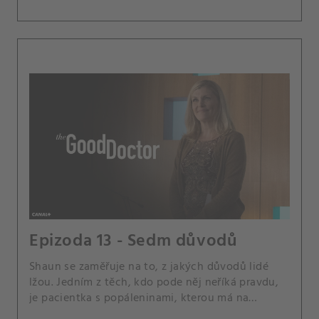
Epizoda 13 - Sedm důvodů
Shaun se zaměřuje na to, z jakých důvodů lidé
lžou. Jedním z těch, kdo pode něj neříká pravdu,
je pacientka s popáleninami, kterou má na
starosti spolu s Andrewsem a Jaredem.