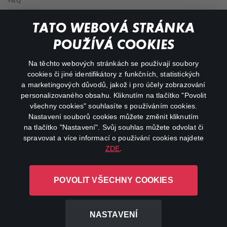
FAQ
Můj účet
TATO WEBOVÁ STRÁNKA
Důležité odkazy
POUŽÍVÁ COOKIES
Na těchto webových stránkách se používají soubory
facebook
instagram
cookies či jiné identifikátory z funkčních, statistických
a marketingových důvodů, jakož i pro účely zobrazování
personalizovaného obsahu. Kliknutím na tlačítko "Povolit
youtube
všechny cookies" souhlasíte s používáním cookies.
Nastavení souborů cookies můžete změnit kliknutím
na tlačítko "Nastavení". Svůj souhlas můžete odvolat či
spravovat a více informací o používání cookies najdete
ZDE
.
Canal+ Luxembourg S. à r.l. se sídlem Rue Albert Borschette 4,
L-1246 Luxembourg R.C.S.
POVOLIT VŠECHNY COOKIES
Luxembourg: B 87.905
Všechna práva vyhrazena
NASTAVENÍ
©
2026