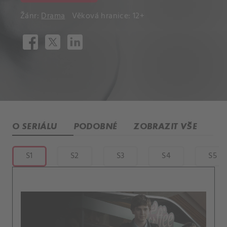
Žánr:
Drama
Věková hranice: 12+
O SERIÁLU
PODOBNÉ
ZOBRAZIT VŠE
S1
S2
S3
S4
S5