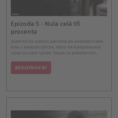
Epizoda 5 - Nula celá tři
procenta
Jared má na starosti pacienta po anafylaktickém
šoku s bolestmi břicha, který má komplikovaný
vztah se svým synem. Shaun na pohotovosti
potká chlapce, který je mimořádně podobný jeho
bratrovi.
REGISTROVAT