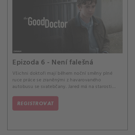
Epizoda 6 - Není falešná
Všichni doktoři mají během noční směny plné
ruce práce se zraněnými z havarovaného
autobusu se svatebčany. Jared má na starosti
těžce popálenou družičku.
REGISTROVAT