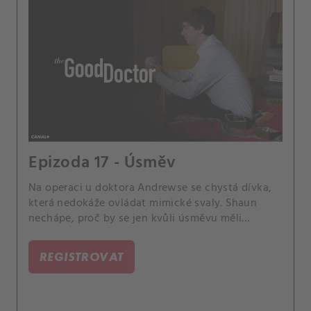
Epizoda 17 - Úsměv
Na operaci u doktora Andrewse se chystá dívka,
která nedokáže ovládat mimické svaly. Shaun
nechápe, proč by se jen kvůli úsměvu měli
pouštět do riskantní a drahé operace.
REGISTROVAT