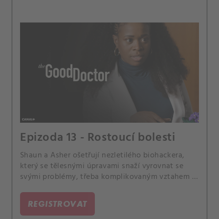
Epizoda 13 - Rostoucí bolesti
Shaun a Asher ošetřují nezletilého biohackera,
který se tělesnými úpravami snaží vyrovnat se
svými problémy, třeba komplikovaným vztahem s
matkou. Morgan chce prosadit invazivní operaci
mozku své mladé pacientky trpící velkými
REGISTROVAT
bolestmi a depresemi.