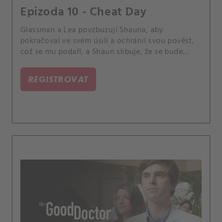
Epizoda 10 - Cheat Day
Glassman a Lea povzbuzují Shauna, aby
pokračoval ve svém úsilí a ochránil svou pověst,
což se mu podaří, a Shaun slibuje, že se bude
věnovat medicíně. Po návratu do práce Shaun
pomáhá Parkovi s mužem, který si poranil hlavu,
REGISTROVAT
ale později se zjistí, že trpí rakovinou kvůli játrům,
která mu daroval jeho kamarád.