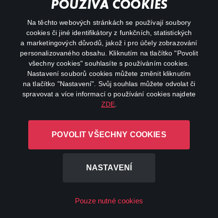
Důležité odkazy
POUŽÍVÁ COOKIES
Na těchto webových stránkách se používají soubory
facebook
instagram
cookies či jiné identifikátory z funkčních, statistických
a marketingových důvodů, jakož i pro účely zobrazování
personalizovaného obsahu. Kliknutím na tlačítko "Povolit
youtube
všechny cookies" souhlasíte s používáním cookies.
Nastavení souborů cookies můžete změnit kliknutím
na tlačítko "Nastavení". Svůj souhlas můžete odvolat či
spravovat a více informací o používání cookies najdete
ZDE
.
Canal+ Luxembourg S. à r.l. se sídlem Rue Albert Borschette 4,
L-1246 Luxembourg R.C.S.
POVOLIT VŠECHNY COOKIES
Luxembourg: B 87.905
Všechna práva vyhrazena
NASTAVENÍ
©
2026
Pouze nutné cookies