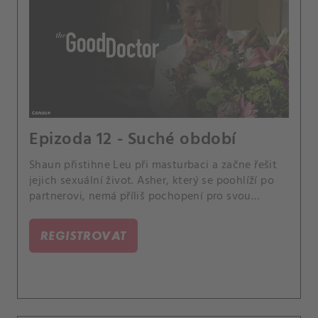
Epizoda 12 - Suché období
Shaun přistihne Leu při masturbaci a začne řešit
jejich sexuální život. Asher, který se poohlíží po
partnerovi, nemá příliš pochopení pro svou
pacientku, jež zatajila svému snoubenci důležité
informace.
REGISTROVAT