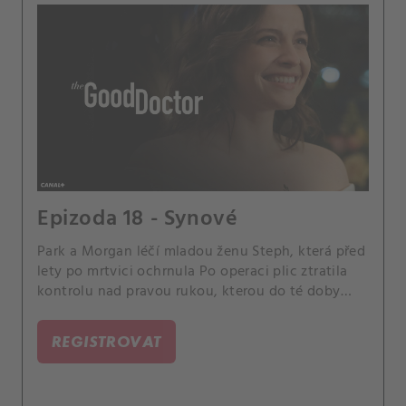
Epizoda 18 - Synové
Park a Morgan léčí mladou ženu Steph, která před
lety po mrtvici ochrnula Po operaci plic ztratila
kontrolu nad pravou rukou, kterou do té doby
alespoň částečně ovládala. Morgan přijde s
nápadem použít zařízení připojené ke Stephinu
REGISTROVAT
mozku, které by jí umožnilo komunikovat, a
požádá Leu o pomoc, aby ho naprogramovala
pomocí Stephinina vlastního hlasu.