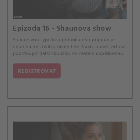
Epizoda 16 - Shaunova show
Shaun svou typickou přímočarostí připravuje
nepříjemné chvilky nejen Lee. Navíc právě teď má
podstoupit další zkoušku na cestě k úspěšnému
absolvování rezidentury: Shaun i Alex samostatně
řeší chirurgický případ.
REGISTROVAT