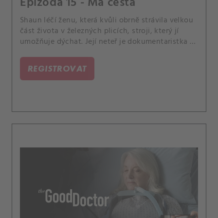
Epizoda 15 - Má cesta
Shaun léčí ženu, která kvůli obrně strávila velkou
část života v železných plicích, stroji, který jí
umožňuje dýchat. Její neteř je dokumentaristka a
nabídne Shaunovi a Lee, že jim zaplatí svatbu,
pokud ji bude moci natočit pro svou show.
REGISTROVAT