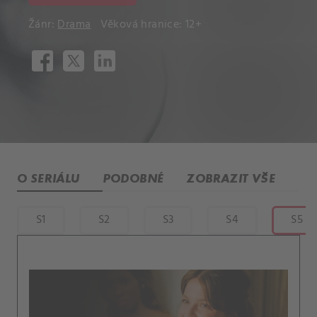
Žánr:
Drama
Věková hranice: 12+
O SERIÁLU
PODOBNÉ
ZOBRAZIT VŠE
S1
S2
S3
S4
S5