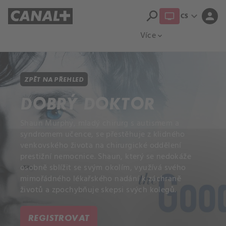
search
expand_more
person
CS
Přehled titulů
Apple TV
Moloch
Více
expand_more
ZPĚT NA PŘEHLED
DOBRÝ DOKTOR
Shaun Murphy, mladý chirurg s autismem a
syndromem učence, se přestěhuje z klidného
venkovského života na chirurgické oddělení
prestižní nemocnice. Shaun, který se nedokáže
osobně sblížit se svým okolím, využívá svého
mimořádného lékařského nadání k záchraně
životů a zpochybňuje skepsi svých kolegů.
REGISTROVAT