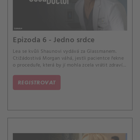
Epizoda 6 - Jedno srdce
Lea se kvůli Shaunovi vydává za Glassmanem.
Ctižádostivá Morgan váhá, jestli pacientce řekne
o proceduře, která by jí mohla zcela vrátit zdraví,
ale pohřbila by Morganiny ambice.
REGISTROVAT