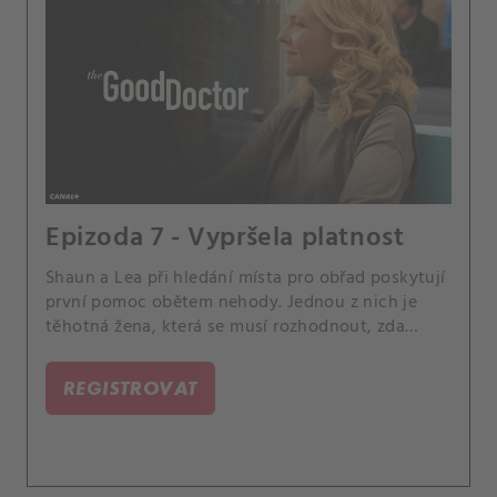
Epizoda 7 - Vypršela platnost
Shaun a Lea při hledání místa pro obřad poskytují
první pomoc obětem nehody. Jednou z nich je
těhotná žena, která se musí rozhodnout, zda
porodí nedonošené dítě, nebo nebude nikdy
chodit.
REGISTROVAT