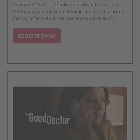
Shaun zuří kvůli své fotce na billboardu a žádá
Salen, aby ji odstranila. K tomu musí brát v potaz
názory otce své dětské pacientky se střevní
chorobou, což ho dovádí k šílenství.
REGISTROVAT