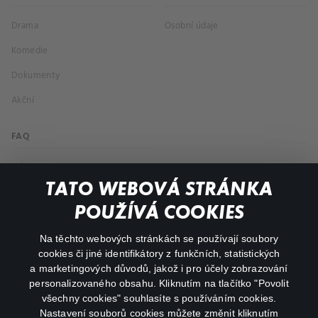
Drama
Osobní údaje
Komedie
Dokumenty
Akční
FAQ
Můj účet
TATO WEBOVÁ STRÁNKA
Důležité odkazy
POUŽÍVÁ COOKIES
Na těchto webových stránkách se používají soubory
facebook
instagram
cookies či jiné identifikátory z funkčních, statistických
a marketingových důvodů, jakož i pro účely zobrazování
personalizovaného obsahu. Kliknutím na tlačítko "Povolit
youtube
všechny cookies" souhlasíte s používáním cookies.
Nastavení souborů cookies můžete změnit kliknutím