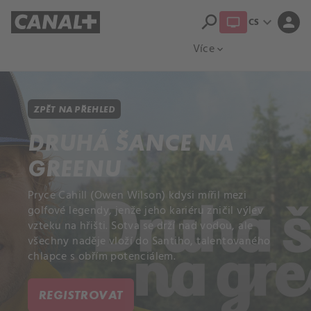
search
expand_more
person
CS
Přehled titulů
Apple TV
Moloch
Více
expand_more
ZPĚT NA PŘEHLED
DRUHÁ ŠANCE NA
GREENU
Pryce Cahill (Owen Wilson) kdysi mířil mezi
golfové legendy, jenže jeho kariéru zničil výlev
vzteku na hřišti. Sotva se drží nad vodou, ale
všechny naděje vloží do Santiho, talentovaného
chlapce s obřím potenciálem.
REGISTROVAT